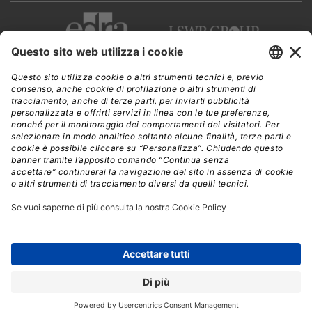
CWI è una testata giornalistica di
Edra Edizioni s.r.l.
Direzione, amministrazione, redazione, pubblicità
Viale Enrico Forlanini 21 - 20134 Milano
Tel. +39 02 881841
C.F./P IVA 13002100157
www.edraedizioni.it
|
Privacy
Follow Us
© 2026 - Tutti i diritti riservati