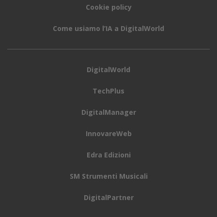
Cookie policy
Come usiamo l’IA a DigitalWorld
DigitalWorld
TechPlus
DigitalManager
InnovareWeb
Edra Edizioni
SM Strumenti Musicali
DigitalPartner