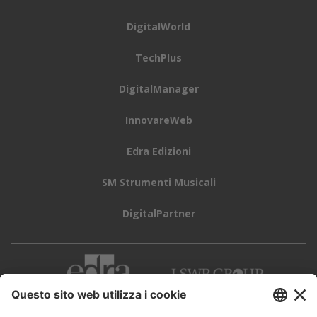
DigitalWorld
TechPlus
DigitalManager
InnovareWeb
Edra Edizioni
SM Strumenti Musicali
DigitalPartner