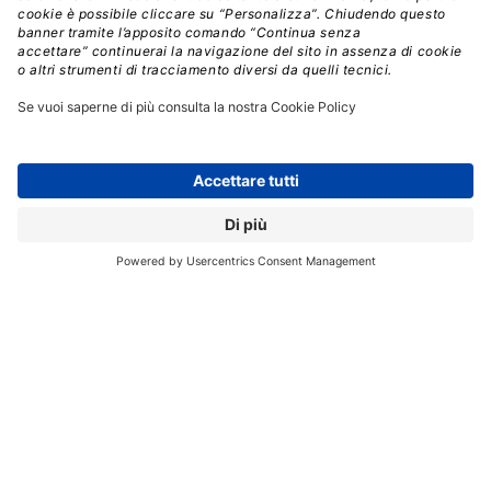
Quasi la metà degli intervistati ritiene che un maggiore
orientamento all’utilizzo di software accorci i tempi
decisionali, mentre un altro 37% ne riconosce il
profondo impatto sull’operatività interna.
2. Trarre il massimo valore dai dati
I manager interpellati ritengono che le loro capacità di
direct marketing siano efficaci, ma solo pochi (il 22%)
dichiarano di riuscire a tracciare tutte le informazioni
necessarie.
3. Imparare ad ascoltare
Saper utilizzare i social media è fondamentale per
interagire con i clienti e i partner commerciali. Più del
40% dei soggetti intervistati la ritiene una capacità