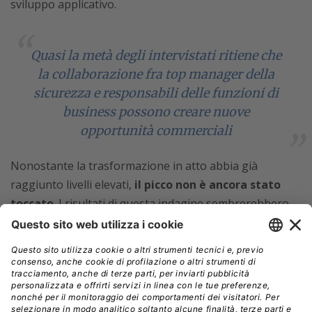
sviluppo applicativo.
Quasi la metà degli intervistati ritiene che
la collaborazione fra top manager della
sicurezza e responsabili delle funzioni di
business possono creare nuove
opportunità commerciali
Nonostante la trasformazione in atto abbia già
raggiunto livelli elevati,
il picco non è ancora stato
toccato
. I risultati di questa indagine sembrerebbero
infatti indicare che i cambiamenti più consistenti siano
ancora da venire. La ricerca ha anche individuato sette
importanti elementi da osservare per assicurarsi un
vantaggio sulla concorrenza.
1. Andare contro corrente