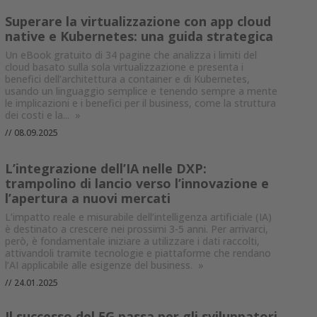
Superare la virtualizzazione con app cloud
native e Kubernetes: una guida strategica
Un eBook gratuito di 34 pagine che analizza i limiti del
cloud basato sulla sola virtualizzazione e presenta i
benefici dell’architettura a container e di Kubernetes,
usando un linguaggio semplice e tenendo sempre a mente
le implicazioni e i benefici per il business, come la struttura
dei costi e la...
»
//
08.09.2025
L’integrazione dell’IA nelle DXP:
trampolino di lancio verso l’innovazione e
l’apertura a nuovi mercati
L’impatto reale e misurabile dell’intelligenza artificiale (IA)
è destinato a crescere nei prossimi 3-5 anni. Per arrivarci,
però, è fondamentale iniziare a utilizzare i dati raccolti,
attivandoli tramite tecnologie e piattaforme che rendano
l’AI applicabile alle esigenze del business.
»
//
24.01.2025
Il successo del 5G passa per gli sviluppatori