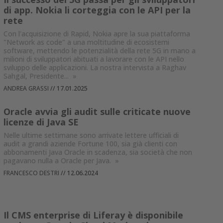
di app. Nokia li corteggia con le API per la
rete
Con l'acquisizione di Rapid, Nokia apre la sua piattaforma
"Network as code" a una moltitudine di ecosistemi
software, mettendo le potenzialità della rete 5G in mano a
milioni di sviluppatori abituati a lavorare con le API nello
sviluppo delle applicazioni. La nostra intervista a Raghav
Sahgal, Presidente...
»
ANDREA GRASSI
//
17.01.2025
Oracle avvia gli audit sulle criticate nuove
licenze di Java SE
Nelle ultime settimane sono arrivate lettere ufficiali di
audit a grandi aziende Fortune 100, sia già clienti con
abbonamenti Java Oracle in scadenza, sia società che non
pagavano nulla a Oracle per Java.
»
FRANCESCO DESTRI
//
12.06.2024
Il CMS enterprise di Liferay è disponibile