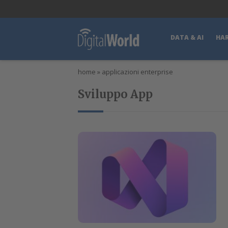
lWorld
Digital Manager
DigitalPartner
CWI Digital Health – Home
DATA & AI
HA
home
»
applicazioni enterprise
Sviluppo App