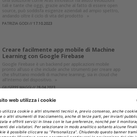
Una soluzione come Aras Innovator ha avuto evoluzioni
tali e tante che oggi, grazie anche al fatto di essere open
source, può soddisfa esigenze aziendali ad ampio spettro,
andando oltre il ciclo di vita del prodotto
»
PATRIZIA GODI
//
17.10.2023
Creare facilmente app mobile di Machine
Learning con Google Firebase
Google Firebase è un backend per applicazioni mobile
pronto all'uso e che include anche strumenti per creare app
che sfruttano modelli di machine learning, sia in cloud che
all'interno del dispositivo.
»
GIUSEPPE MAGGI
//
28.04.2023
Application modernization, il ruolo cruciale
del design thinking
Innovare l’esistente è spesso più economico e più semplice
che sviluppare da zero, specialmente se si parte dalla