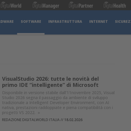
RDWARE
SOFTWARE
INFRASTRUTTURA
INTERNET
SICUREZ
VisualStudio 2026: tutte le novità del
primo IDE “intelligente” di Microsoft
Disponibile in versione stabile dall’11novembre 2025, Visual
Studio 2026 segna il passaggio da ambiente di sviluppo
tradizionale a Intelligent Developer Environment, con AI
nativa, prestazioni raddoppiate e piena compatibilità con i
progetti VS 2022.
»
REDAZIONE DIGITALWORLD ITALIA
//
18.02.2026