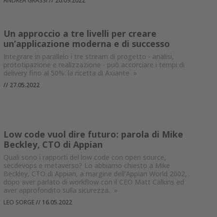
ANDREA GRASSI
//
20.09.2022
Un approccio a tre livelli per creare
un’applicazione moderna e di successo
Integrare in parallelo i tre stream di progetto - analisi,
prototipazione e realizzazione - può accorciare i tempi di
delivery fino al 50%: la ricetta di Axiante
»
//
27.05.2022
Low code vuol dire futuro: parola di Mike
Beckley, CTO di Appian
Quali sono i rapporti del low code con open source,
secdevops e metaverso? Lo abbiamo chiesto a Mike
Beckley, CTO di Appian, a margine dell’Appian World 2002,
dopo aver parlato di workflow con il CEO Matt Calkins ed
aver approfondito sulla sicurezza.
»
LEO SORGE
//
16.05.2022