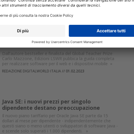
comprensione delle esigenze uniche di ogni
organizzazione
»
//
26.04.2023
La guida completa per sviluppare per il
web e il mobile
Dall’autore bestseller e finalista del Global Teacher Prize
Carlo Mazzone, Edizioni LSWR pubbica la guida completa
per realizzare software per il web e i dispositivi mobile
»
REDAZIONE DIGITALWORLD ITALIA
//
01.02.2023
Java SE: i nuovi prezzi per singolo
dipendente destano preoccupazione
Il nuovo piano tariffario per Oracle Java SE parte da 15
dollari al mese per dipendente - indipendentemente che
questi siano o meno utenti o sviluppatori di software Java -
e scende solo superati i 1.000 dipendenti.
»