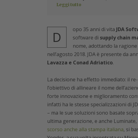
Leggi tutto
opo 35 anni di vita
JDA Soft
D
software di
supply chain 
nome, adottando la ragione 
nell’agosto 2018. JDA è presente da anni
Lavazza e Conad Adriatico
.
La decisione ha effetto immediato: il r
l’obiettivo di allineare il nome dell’azie
forte innovazione e miglioramento cont
infatti ha le stesse specializzazioni d
– ma le sue soluzioni sono basate sopra
ultima generazione, e anche Luminate, l
scorso anche alla stampa italiana
, si b
Yonder, a sua volta incentrata su Micro