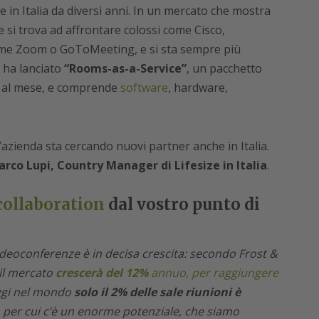
in Italia da diversi anni. In un mercato che mostra
ze si trova ad affrontare colossi come Cisco,
 come Zoom o GoToMeeting, e si sta sempre più
a ha lanciato
“Rooms-as-a-Service”
, un pacchetto
ni al mese, e comprende
software
, hardware,
zienda sta cercando nuovi partner anche in Italia.
rco Lupi, Country Manager di Lifesize in Italia
.
collaboration
dal vostro punto di
videoconferenze è in decisa crescita: secondo Frost &
 il mercato
crescerà del 12%
annuo, per raggiungere
gi nel mondo
solo il 2% delle sale riunioni è
, per cui c’è un enorme potenziale, che siamo