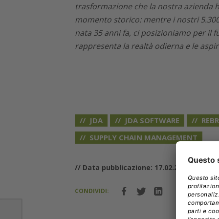
trasformazione che la nostra azienda ha
momento storico: mentre i nostri 5.300
nata 35 anni fa, ci posizioniamo per il
rappresenta la realtà odierna e le aspi
JDA
JDA SOFTWARE
REB
SUPPLY CHAIN MANAGEMENT
// Data pubblicazione: 17.02.2020
CONDIVIDI: