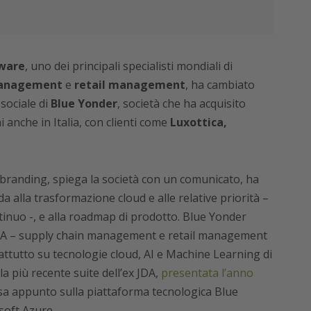
ware
, uno dei principali specialisti mondiali di
management
e
retail management
, ha cambiato
sociale di
Blue Yonder
, società che ha acquisito
 anche in Italia, con clienti come
Luxottica,
e-branding, spiega la società con un comunicato, ha
nda alla trasformazione cloud e alle relative priorità –
inuo -, e alla roadmap di prodotto. Blue Yonder
i JDA – supply chain management e retail management
ttutto su tecnologie cloud, AI e Machine Learning di
a più recente suite dell’ex JDA,
presentata l’anno
asa appunto sulla piattaforma tecnologica Blue
soft Azure.