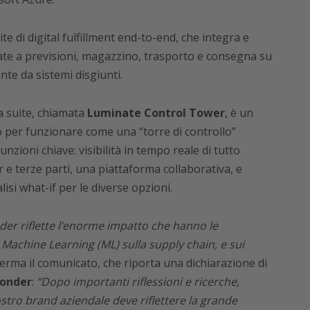
te di digital fulfillment end-to-end, che integra e
egate a previsioni, magazzino, trasporto e consegna su
ante da sistemi disgiunti.
la suite, chiamata
Luminate Control Tower
, è un
per funzionare come una “torre di controllo”
unzioni chiave: visibilità in tempo reale di tutto
 e terze parti, una piattaforma collaborativa, e
si what-if per le diverse opzioni.
der riflette l’enorme impatto che hanno le
) e Machine Learning (ML) sulla supply chain, e sui
ferma il comunicato, che riporta una dichiarazione di
Yonder
:
“Dopo importanti riflessioni e ricerche,
ostro brand aziendale deve riflettere la grande