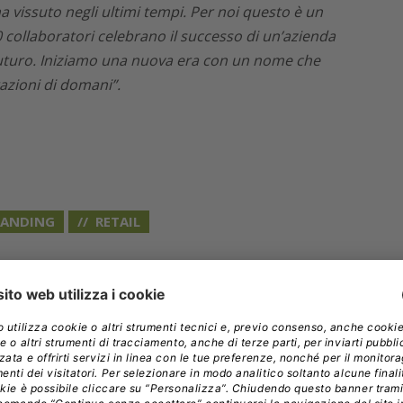
 vissuto negli ultimi tempi. Per noi questo è un
 collaboratori celebrano il successo di un’azienda
 futuro. Iniziamo una nuova era con un nome che
razioni di domani”.
RANDING
RETAIL