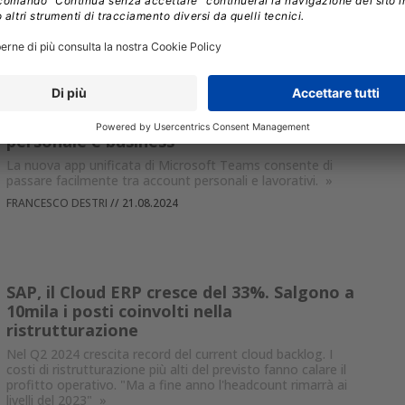
FRANCESCO DESTRI
//
05.09.2024
Microsoft Teams è finalmente stato
unificato: una sola applicazione per uso
personale e business
La nuova app unificata di Microsoft Teams consente di
passare facilmente tra account personali e lavorativi.
»
FRANCESCO DESTRI
//
21.08.2024
SAP, il Cloud ERP cresce del 33%. Salgono a
10mila i posti coinvolti nella
ristrutturazione
Nel Q2 2024 crescita record del current cloud backlog. I
costi di ristrutturazione più alti del previsto fanno calare il
profitto operativo. "Ma a fine anno l'headcount rimarrà ai
livelli del 2023"
»