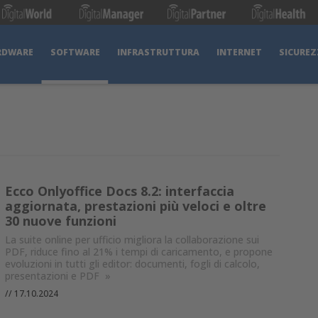
RDWARE
SOFTWARE
INFRASTRUTTURA
INTERNET
SICUREZ
Ecco Onlyoffice Docs 8.2: interfaccia
aggiornata, prestazioni più veloci e oltre
30 nuove funzioni
La suite online per ufficio migliora la collaborazione sui
PDF, riduce fino al 21% i tempi di caricamento, e propone
evoluzioni in tutti gli editor: documenti, fogli di calcolo,
presentazioni e PDF
»
//
17.10.2024