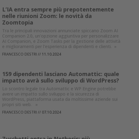
L’IA entra sempre più prepotentemente
nelle riunioni Zoom: le novità da
Zoomtopia
Tra le principali innovazioni annunciate spiccano Zoom AI
Companion 2.0, un'opzione aggiuntiva per personalizzare
AI Companion, e Zoom Tasks per la gestione delle attività
e miglioramenti per l'esperienza di dipendenti e clienti.
»
FRANCESCO DESTRI
//
11.10.2024
159 dipendenti lasciano Automattic: quale
impatto avrà sullo sviluppo di WordPress?
Lo scontro legale tra Automattic e WP Engine potrebbe
avere un impatto sullo sviluppo e la sicurezza di
WordPress, piattaforma usata da moltissime aziende sui
propri siti web.
»
FRANCESCO DESTRI
//
07.10.2024
Zucchetti entra in Nethesis: più