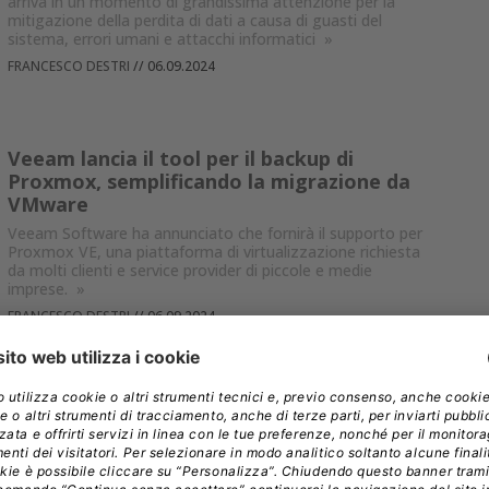
arriva in un momento di grandissima attenzione per la
mitigazione della perdita di dati a causa di guasti del
sistema, errori umani e attacchi informatici
»
FRANCESCO DESTRI
//
06.09.2024
Veeam lancia il tool per il backup di
Proxmox, semplificando la migrazione da
VMware
Veeam Software ha annunciato che fornirà il supporto per
Proxmox VE, una piattaforma di virtualizzazione richiesta
da molti clienti e service provider di piccole e medie
imprese.
»
FRANCESCO DESTRI
//
06.09.2024
Elastic cambia la sua licenza e torna a
essere software libero
Questo cambio di licenza solleva questioni sulla strategia a
lungo termine di Elastic e sul futuro della collaborazione
nel settore del software open source.
»