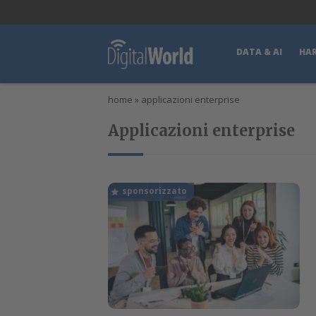
lWorld
Digital Manager
DigitalPartner
CWI Digital Health – Home
DATA & AI
HA
home
»
applicazioni enterprise
Applicazioni enterprise