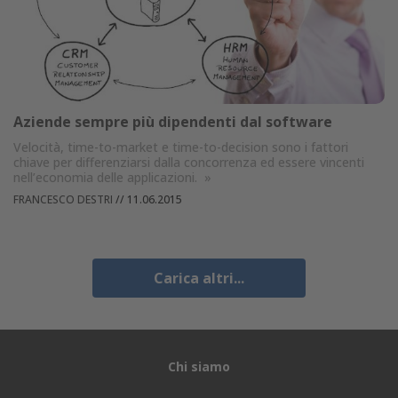
Aziende sempre più dipendenti dal software
Velocità, time-to-market e time-to-decision sono i fattori
chiave per differenziarsi dalla concorrenza ed essere vincenti
nell’economia delle applicazioni.
»
FRANCESCO DESTRI
//
11.06.2015
Carica altri...
Chi siamo