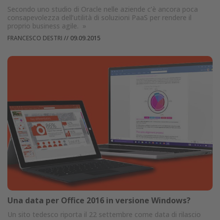
Secondo uno studio di Oracle nelle aziende c’è ancora poca
consapevolezza dell’utilità di soluzioni PaaS per rendere il
proprio business agile.
»
FRANCESCO DESTRI
//
09.09.2015
Una data per Office 2016 in versione Windows?
Un sito tedesco riporta il 22 settembre come data di rilascio