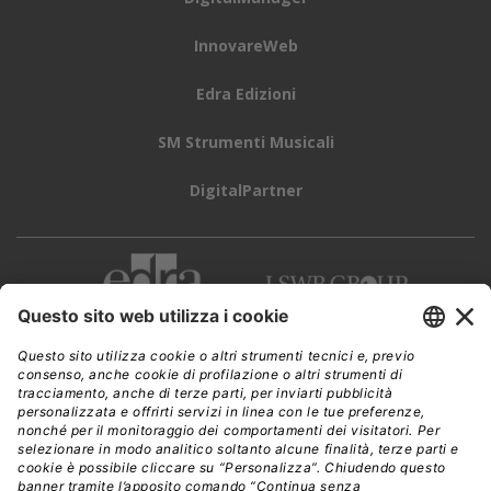
InnovareWeb
Edra Edizioni
SM Strumenti Musicali
DigitalPartner
CWI è una testata giornalistica di
Edra Edizioni s.r.l.
Direzione, amministrazione, redazione, pubblicità
Viale Enrico Forlanini 21 - 20134 Milano
Tel. +39 02 881841
C.F./P IVA 13002100157
www.edraedizioni.it
|
Privacy