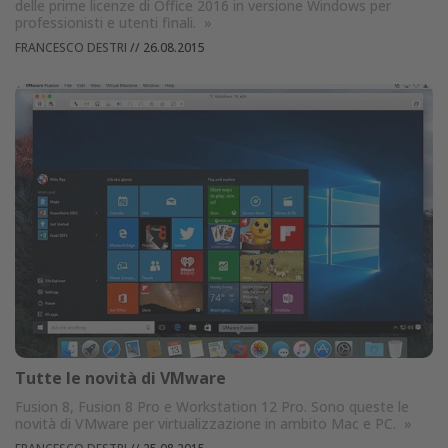
delle prime licenze di Office 2016 in versione Windows per
professionisti e utenti finali.
»
FRANCESCO DESTRI
//
26.08.2015
Tutte le novità di VMware
Fusion 8, Fusion 8 Pro e Workstation 12 Pro. Sono queste le
novità di VMware per virtualizzazione in ambito Mac e PC.
»