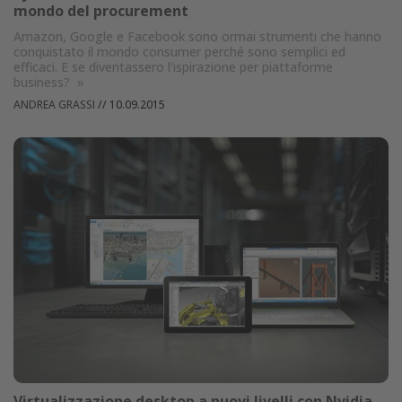
mondo del procurement
Amazon, Google e Facebook sono ormai strumenti che hanno
conquistato il mondo consumer perché sono semplici ed
efficaci. E se diventassero l'ispirazione per piattaforme
business?
»
ANDREA GRASSI
//
10.09.2015
Virtualizzazione desktop a nuovi livelli con Nvidia