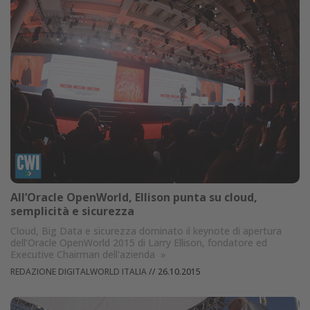
All’Oracle OpenWorld, Ellison punta su cloud,
semplicità e sicurezza
Cloud, Big Data e sicurezza dominato il keynote di apertura
dell’Oracle OpenWorld 2015 di Larry Ellison, fondatore ed
Executive Chairman dell'azienda
»
REDAZIONE DIGITALWORLD ITALIA
//
26.10.2015