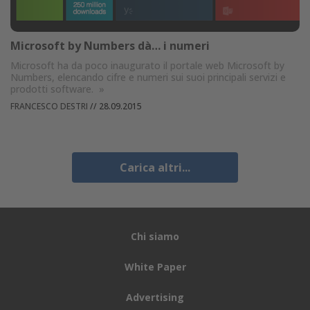
Microsoft by Numbers dà… i numeri
Microsoft ha da poco inaugurato il portale web Microsoft by
Numbers, elencando cifre e numeri sui suoi principali servizi e
prodotti software.
»
FRANCESCO DESTRI
//
28.09.2015
Carica altri...
Chi siamo
White Paper
Advertising