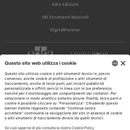
Edra Edizioni
SM Strumenti Musicali
DigitalPartner
CWI è una testata giornalistica di
Edra Edizioni s.r.l.
Direzione, amministrazione, redazione, pubblicità
Viale Enrico Forlanini 21 - 20134 Milano
Tel. +39 02 881841
C.F./P IVA 13002100157
www.edraedizioni.it
|
Privacy
Follow Us