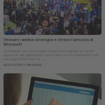
Vmware cambia strategia e ritrova l’amicizia di
Microsoft
Al VMworld una ricerca sulle competenze digitali, un inedito
approccio alle applicazioni cloud-native e il riconoscimento dei
vantaggi di Windows 10
»
ALDO ASCENTI
//
06.10.2015