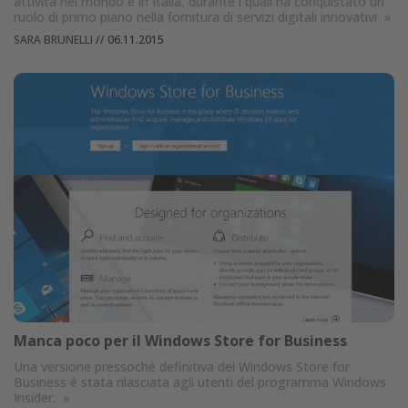
attività nel mondo e in Italia, durante i quali ha conquistato un
ruolo di primo piano nella fornitura di servizi digitali innovativi
»
SARA BRUNELLI
//
06.11.2015
Manca poco per il Windows Store for Business
Una versione pressoché definitiva del Windows Store for
Business è stata rilasciata agli utenti del programma Windows
Insider.
»