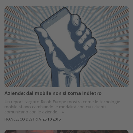
Aziende: dal mobile non si torna indietro
Un report targato Ricoh Europe mostra come le tecnologie
mobile stiano cambiando le modalità con cui i clienti
comunicano con le aziende.
»
FRANCESCO DESTRI
//
28.10.2015