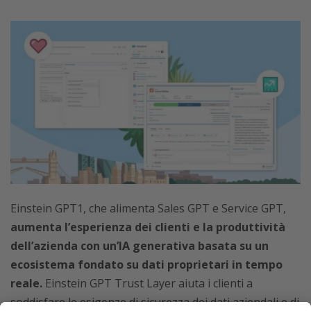
Einstein GPT1, che alimenta Sales GPT e Service GPT,
aumenta l’esperienza dei clienti e la produttività
dell’azienda con un’IA generativa basata su un
ecosistema fondato su dati proprietari in tempo
reale.
Einstein GPT Trust Layer aiuta i clienti a
soddisfare le esigenze di sicurezza dei dati aziendali e di