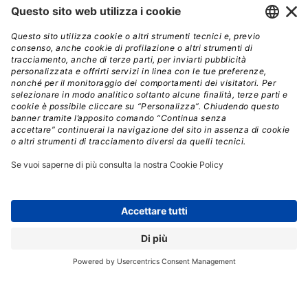
conformità, impedendo ai modelli linguistici di grandi
dimensioni (LLM) di conservare i dati sensibili dei clienti
per contribuire a mantenere i controlli sulla
governance dei dati.
Sales GPT
offrirà IA generativa per aiutare i venditori a
trasformare il proprio modo di lavorare e vendere in
modo più rapido, smart ed efficiente.
Sales Emails
permetterà di generare
automaticamente e-mail personalizzate e basate sui
dati per ogni interazione con i clienti, semplificando
l’elaborazione delle vendite e facendo risparmiare
tempo prezioso ai rappresentanti.
Call Summaries
permetterà ai rappresentanti
commerciali di effettuare annotazioni manuali, grazie
alla trascrizione e al riepilogo automatico delle