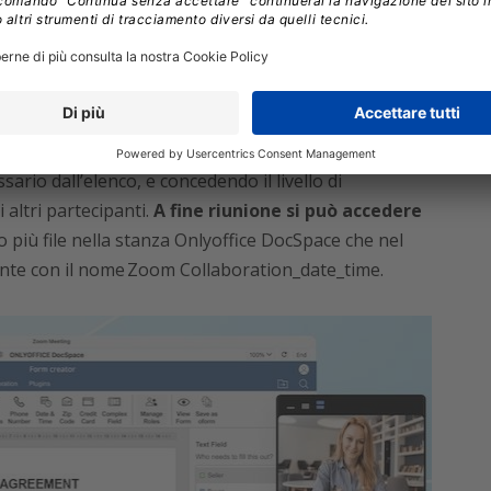
e utilizzare
: è sufficiente accedere al proprio
ffice DocSpace tramite la sezione App, avviare una
are l’app di Onlyoffice.
amente un account DocSpace gratuito in base ai
mail), e si può avviare una sessione di
sario dall’elenco, e concedendo il livello di
 altri partecipanti.
A fine riunione si può accedere
 più file nella stanza Onlyoffice DocSpace che nel
nte con il nome Zoom Collaboration_date_time.