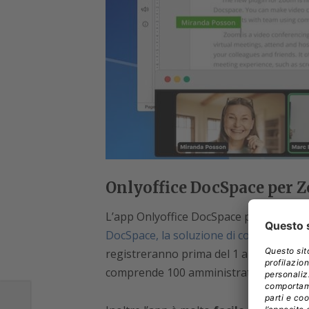
Onlyoffice DocSpace per Z
L’app Onlyoffice DocSpace per Zoom è gr
DocSpace, la soluzione di collaborazion
registreranno prima del 1 agosto 202
comprende 100 amministratori, 100 stanz