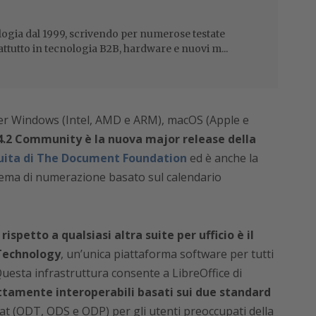
ogia dal 1999, scrivendo per numerose testate
attutto in tecnologia B2B, hardware e nuovi m...
r Windows (Intel, AMD e ARM), macOS (Apple e
4.2 Community è la nuova major release della
atuita di The Document Foundation
ed è anche la
chema di numerazione basato sul calendario
rispetto a qualsiasi altra suite per ufficio è il
 Technology
, un’unica piattaforma software per tutti
Questa infrastruttura consente a LibreOffice di
ttamente interoperabili basati sui due standard
t (ODT, ODS e ODP) per gli utenti preoccupati della