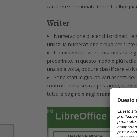
carattere selezionato (e nel tooltip qua
Writer
Numerazione di elenchi ordinati “lega
utilizzi la numerazione araba per tutt
I commenti possono ora utilizzare gli
predefinito. In questo modo è più facile
una sola volta, oppure classificare visi
Sono stati migliorati vari aspetti del
controllo della sovrapposizione, bordi e
tutte le pagine e miglioramenti relativi a