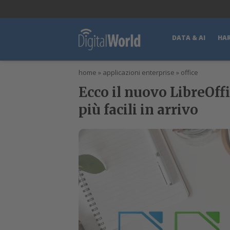
lWorld
Digital Manager
DigitalPartner
CWI Digital Health – Home
DATA & AI
HA
home
»
applicazioni enterprise
»
office
Ecco il nuovo LibreOff
più facili in arrivo