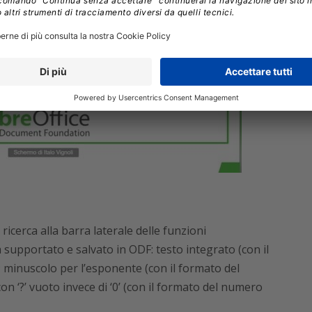
icerca alla barra laterale delle funzioni
a supportato e salvato in ODF: testo integrato (con il
minuscolo per l’esponente (con il formato del
‘?’ vuoto invece di ‘0’ (con il formato del numero