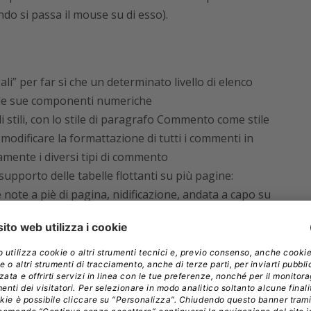
ndo si passa il mouse su di esso).
li” per far sì che un determinato livello di elenco
e le sue componenti numeriche
 stili, con lo stile di paragrafo Commento come stile
 modificare la formattazione di tutti i commenti in
vamente i diversi tipi di commento
 supporto delle tabelle flottanti su più pagine:
 note a piè di pagina, nidificazione, andata a capo su
ll’interfaccia utente