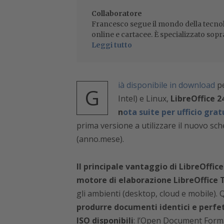
Collaboratore
Francesco segue il mondo della tecnol
online e cartacee. È specializzato sopr
Leggi tutto
ià disponibile in download
pe
G
Intel) e Linux,
LibreOffice 2
n
ota suite per ufficio gr
prima versione a utilizzare il nuovo s
(anno.mese).
Il principale vantaggio di LibreOffice 
motore di elaborazione LibreOffice
gli ambienti (desktop, cloud e mobile). 
produrre documenti identici e perfe
ISO disponibili
: l’Open Document Forma