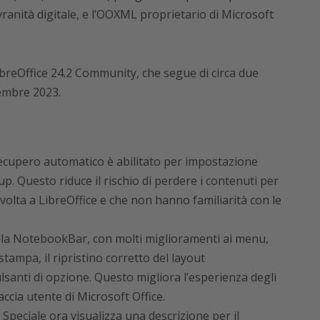
ovranità digitale, e l’OOXML proprietario di Microsoft
ibreOffice 24.2 Community, che segue di circa due
cembre 2023.
 recupero automatico è abilitato per impostazione
p. Questo riduce il rischio di perdere i contenuti per
 volta a LibreOffice e che non hanno familiarità con le
ella NotebookBar, con molti miglioramenti ai menu,
tampa, il ripristino corretto del layout
lsanti di opzione. Questo migliora l’esperienza degli
accia utente di Microsoft Office.
 Speciale ora visualizza una descrizione per il