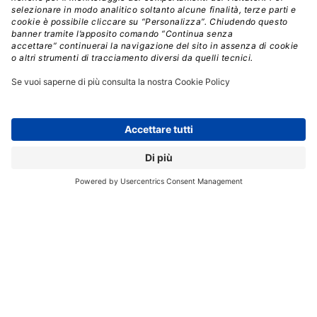
I moduli sono:
Viva Connections
, che fornisce un accesso
personalizzato per il
digital workplace
, dove i
dipendenti possono trovare comunicazioni interne e
risorse aziendali, come policy e benefit,
e partecipare
a community come i gruppi di risorse per i
dipendenti
, il tutto da una singola app
personalizzabile su Microsoft Teams. L’app
Connections per Teams sarà disponibile via desktop in
anteprima pubblica a partire dal prossimo mese,
mentre l’app mobile arriverà nel corso dell’anno.