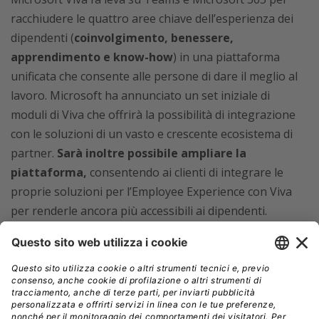
racchiudere le quattro aree chiave dell’esperienza dei
dipendenti (
coinvolgimento, benessere,
apprendimento e know-how
) in una piattaforma
unificata che consente alle persone di dare il meglio al
lavoro. Microsoft ha annunciato un set iniziale di
moduli di Viva che offrirà la possibilità di integrazione
con le soluzioni di un vasto e crescente ecosistema di
partner.
Sarà inoltre possibile ampliare la
piattaforma,
consentendo ai clienti di integrare le
proprie soluzioni per l’Employee Experience con Viva
per renderle ancora più accessibili ai dipendenti.