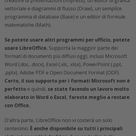
creatore di presentazioni (Impress), un editor di grafica
vettoriale e diagrammi di flusso (Draw), un semplice
programma di database (Base) e un editor di formule
matematiche (Math).
Se potete usare altri programmi per ufficio, potete
usare LibreOffice.
Supporta la maggior parte dei
formati di documenti più diffusi oggi, inclusi Microsoft
Word (.doc, .docx), Excel (.xls, .xlsx), PowerPoint (.ppt,
.pptx), Adobe PDF e Open Document Format (ODF).
Certo, il suo supporto per i formati Microsoft non è
perfetto
e quindi,
se state facendo un lavoro molto
elaborato in Word o Excel, fareste meglio a restare
con Office.
D’altra parte, LibreOffice non vi costerà un solo
centesimo.
È anche disponibile su tutti i principali