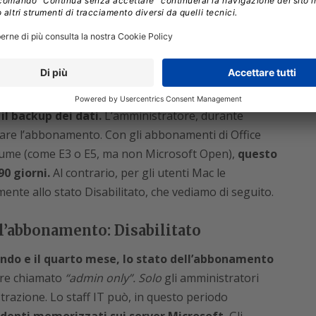
mente dal servizio
le dell’amministratore di Office 365, ancora accedere
altre applicazioni o licenze
. Può anche assegnare
ti. Qualora l’azienda avesse già deciso di
il backup dei dati.
L’amministratore, durante
vare l’abbonamento. Con gli abbonamenti di Office
 volume (come E3 o E5, ma non Microsoft Open),
questo
90 giorni.
Al contrario, per gli utenti Mac le
ente allo stato Disabilitato, che vediamo di seguito.
ll’abbonamento: Disabilitato
condo e il quarto mese, lo stato dell’abbonamento
re chiamato
“admin only”. Solo
gli amministratori
razione. Lo staff IT può, in questo periodo