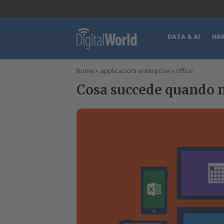
lWorld
Digital Manager
DigitalPartner
CWI Digital Health – Home
DATA & AI
HA
home
»
applicazioni enterprise
»
office
Cosa succede quando n