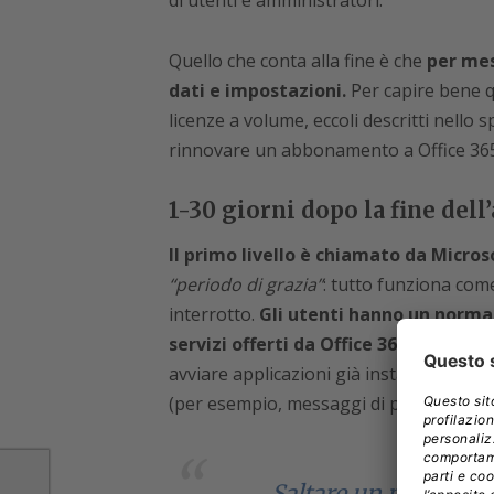
di utenti e amministratori.
Quello che conta alla fine è che
per mes
dati e impostazioni.
Per capire bene qu
licenze a volume, eccoli descritti nello s
rinnovare un abbonamento a Office 365
1-30 giorni dopo la fine del
Il primo livello è chiamato da Micro
“periodo di grazia”
: tutto funziona com
interrotto.
Gli utenti hanno un normale
servizi offerti da Office 365 nell’amb
avviare applicazioni già installate, sen
(per esempio, messaggi di posta elettron
Saltare un pagament