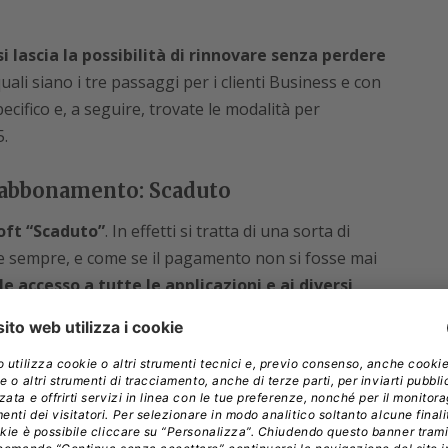
i lascia la possibilità di rinnovare senza perdere
ali siano i tre passaggi per i clienti Business e con
pecifico e, a seguire, trovate le modalità per
.
l’abbonamento: Scaduto
soft “Scaduto”
. In effetti si tratta di una sorta di
e sempre, e come se il pagamento non si fosse mai
 accesso a tutte le applicazioni e ai diversi
ito del piano aziendale scelto.
È, quindi, possibile
za che nessun dato sia rimosso dai server di Microsoft
ica, file archiviati su OneDrive for Business).
o non vuol dire essere sospesi