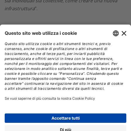
sia individuali sia collettive, come creare una nuova
infrastruttura
”.
CNR
KDD LAB
// Data pubblicazione: 09.09.2015
CONDIVIDI:
Registrati per ricevere la