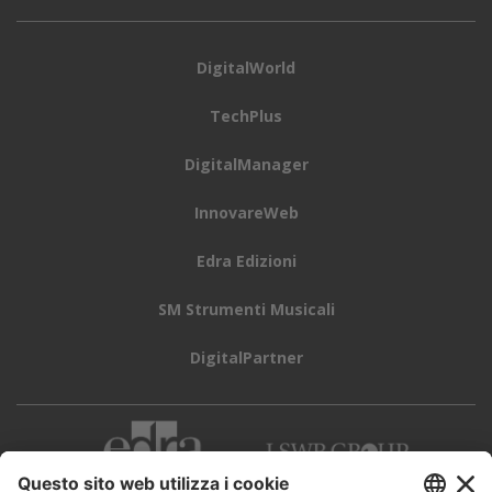
DigitalWorld
TechPlus
DigitalManager
InnovareWeb
Edra Edizioni
SM Strumenti Musicali
DigitalPartner