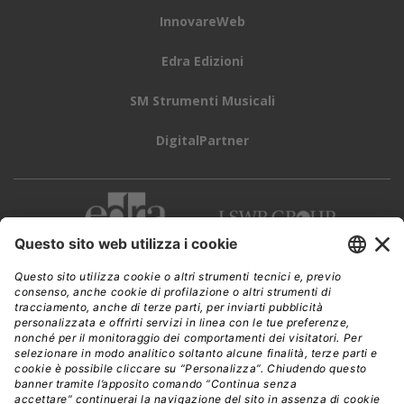
InnovareWeb
Edra Edizioni
SM Strumenti Musicali
DigitalPartner
CWI è una testata giornalistica di
Edra Edizioni s.r.l.
Direzione, amministrazione, redazione, pubblicità
Viale Enrico Forlanini 21 - 20134 Milano
Tel. +39 02 881841
C.F./P IVA 13002100157
www.edraedizioni.it
|
Privacy