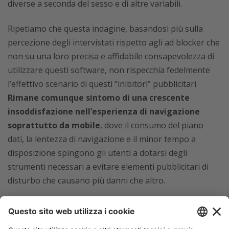
diverse a seconda del sesso e di altre variabili.
Ripetiamo che questa indagine, basandosi più sulla
percezione degli intervistati rispetto agli ad blocker che
non su una loro precisa e affidabile consapevolezza di
utilizzare questi software, non rispecchia fedelmente
l’effettivo scenario di questi “inibitori” pubblicitari.
Rimane comunque sintomo di una crescente
insoddisfazione nell’esperienza di navigazione
soprattutto da mobile
, dove il consumo del piano
dati, la lentezza di navigazione e il minor tempo a
disposizione spingono gli utenti a dotarsi degli
strumenti necessari a evitare elementi pubblicitari di
disturbo che causano più danni che altro.