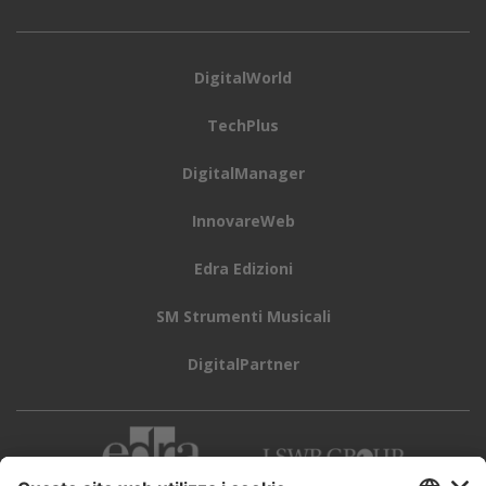
DigitalWorld
TechPlus
DigitalManager
InnovareWeb
Edra Edizioni
SM Strumenti Musicali
DigitalPartner