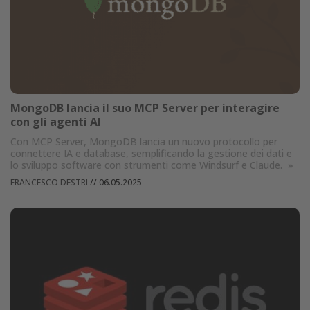
MongoDB lancia il suo MCP Server per interagire
con gli agenti AI
Con MCP Server, MongoDB lancia un nuovo protocollo per
connettere IA e database, semplificando la gestione dei dati e
lo sviluppo software con strumenti come Windsurf e Claude.
»
FRANCESCO DESTRI
//
06.05.2025