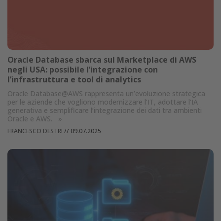
Oracle Database sbarca sul Marketplace di AWS
negli USA: possibile l’integrazione con
l’infrastruttura e tool di analytics
Oracle Database@AWS rappresenta un’evoluzione strategica
per le aziende che vogliono modernizzare l’IT, adottare l’IA
generativa e semplificare l’integrazione dei dati tra ambienti
Oracle e AWS.
»
FRANCESCO DESTRI
//
09.07.2025