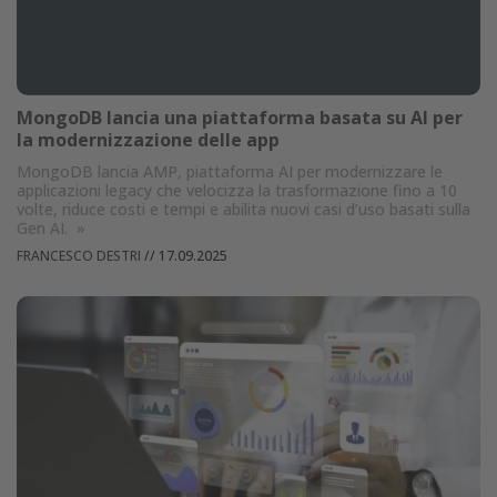
MongoDB lancia una piattaforma basata su AI per
la modernizzazione delle app
MongoDB lancia AMP, piattaforma AI per modernizzare le
applicazioni legacy che velocizza la trasformazione fino a 10
volte, riduce costi e tempi e abilita nuovi casi d’uso basati sulla
Gen AI.
»
FRANCESCO DESTRI
//
17.09.2025