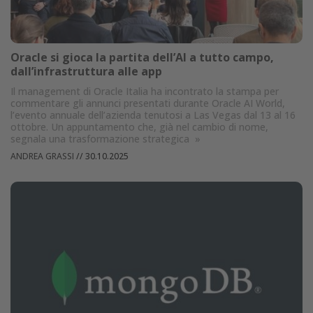
Oracle si gioca la partita dell’AI a tutto campo,
dall’infrastruttura alle app
Il management di Oracle Italia ha incontrato la stampa per
commentare gli annunci presentati durante Oracle AI World,
l’evento annuale dell’azienda tenutosi a Las Vegas dal 13 al 16
ottobre. Un appuntamento che, già nel cambio di nome,
segnala una trasformazione strategica
»
ANDREA GRASSI
//
30.10.2025