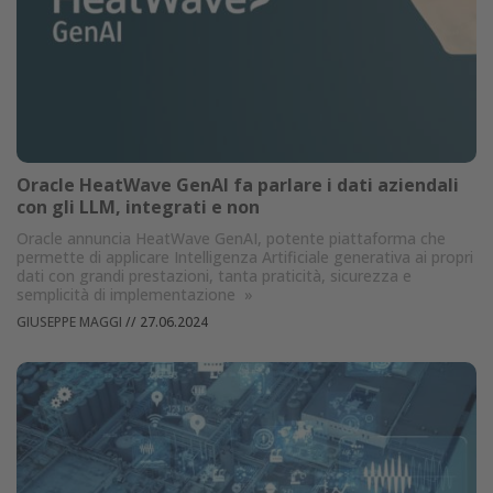
Oracle HeatWave GenAI fa parlare i dati aziendali
con gli LLM, integrati e non
Oracle annuncia HeatWave GenAI, potente piattaforma che
permette di applicare Intelligenza Artificiale generativa ai propri
dati con grandi prestazioni, tanta praticità, sicurezza e
semplicità di implementazione
»
GIUSEPPE MAGGI
//
27.06.2024