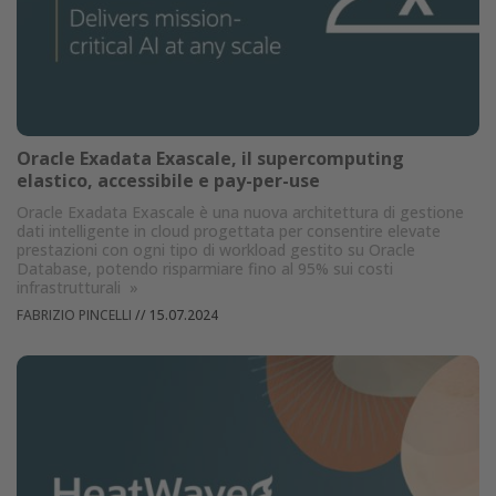
Oracle Exadata Exascale, il supercomputing
elastico, accessibile e pay-per-use
Oracle Exadata Exascale è una nuova architettura di gestione
dati intelligente in cloud progettata per consentire elevate
prestazioni con ogni tipo di workload gestito su Oracle
Database, potendo risparmiare fino al 95% sui costi
infrastrutturali
»
FABRIZIO PINCELLI
//
15.07.2024