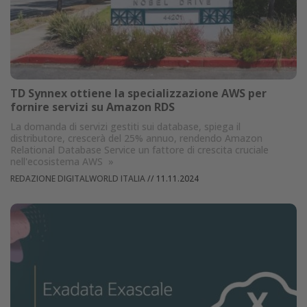
TD Synnex ottiene la specializzazione AWS per
fornire servizi su Amazon RDS
La domanda di servizi gestiti sui database, spiega il
distributore, crescerà del 25% annuo, rendendo Amazon
Relational Database Service un fattore di crescita cruciale
nell'ecosistema AWS
»
REDAZIONE DIGITALWORLD ITALIA
//
11.11.2024