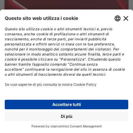
Oracle annuncia la disponibilità generale di MySQL
HeatWave Lakehouse
MySQL HeatWave Lakehouse di Oracle rende le prestazioni del
lakehouse identiche a quelle delle query eseguite nel database.
»
FRANCESCO DESTRI
//
26.07.2023