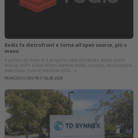
Redis fa dietrofront e torna all’open source, più o
meno
A partire da Redis 8, il progetto sarà distribuito anche sotto
licenza AGPL (GNU Affero General Public License), riconosciuta
dalla Open Source Initiative (OSI).
»
FRANCESCO DESTRI
//
02.05.2025