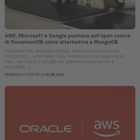
AWS, Microsoft e Google puntano sull’open source
di DocumentDB come alternativa a MongoDB
DocumentDB, database NoSQL open source basato su
PostgreSQL, entra nella Linux Foundation con supporto di
AWS, Microsoft e Google per garantire innovazione e
neutralità.
»
FRANCESCO DESTRI
//
28.08.2025