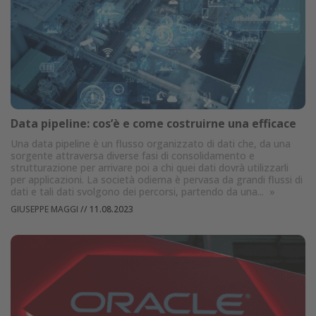
Data pipeline: cos’è e come costruirne una efficace
Una data pipeline è un flusso organizzato di dati che, da una
sorgente attraversa diverse fasi di consolidamento e
strutturazione per arrivare poi a chi quei dati dovrà utilizzarli
per applicazioni. La società odierna è pervasa da grandi flussi di
dati e tali dati svolgono dei percorsi, partendo da una...
»
GIUSEPPE MAGGI
//
11.08.2023