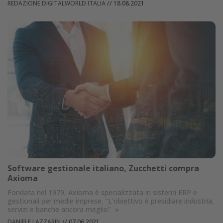
REDAZIONE DIGITALWORLD ITALIA
//
18.08.2021
Software gestionale italiano, Zucchetti compra
Axioma
Fondata nel 1979, Axioma è specializzata in sistemi ERP e
gestionali per medie imprese. "L'obiettivo è presidiare industria,
servizi e banche ancora meglio"
»
DANIELE LAZZARIN
//
07.06.2021