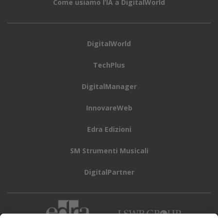
Come usiamo l’IA a DigitalWorld
DigitalWorld
TechPlus
DigitalManager
InnovareWeb
Edra Edizioni
SM Strumenti Musicali
DigitalPartner