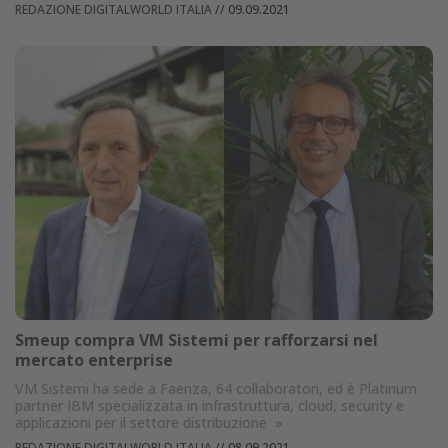
REDAZIONE DIGITALWORLD ITALIA
//
09.09.2021
Smeup compra VM Sistemi per rafforzarsi nel
mercato enterprise
VM Sistemi ha sede a Faenza, 64 collaboratori, ed è Platinum
partner IBM specializzata in infrastruttura, cloud, security e
applicazioni per il settore distribuzione
»
REDAZIONE DIGITALWORLD ITALIA
//
08.09.2021