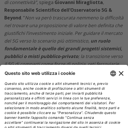
di connettività”,
spiega
Giovanni Miragliotta
,
Responsabile Scientifico dell’Osservatorio 5G &
Beyond
. “
Non va però trascurata nemmeno la difficoltà
nel trovare una proposizione di valore ben definita che
giustifichi l’investimento iniziale. Per guidare il mercato
del 5G verso lo scenario più ottimistico,
un ruolo
fondamentale è quello dei grandi progetti sistemici,
pubblici o misti pubblico-privato
; la transizione verso
il 5G di comparti come forze di polizia, reti ferroviarie,
utilities, città intelligenti può creare massa critica,
standardizzare l’offerta, chiarire i meccanismi di valore
e accelerare la transizione da un mercato di
sperimentazioni ad un mercato di applicazioni”.
La copertura della rete
Secondo le analisi DESI 2022 e GSMA Intelligence,
il 5G
in Italia copre tra il 96% il 99,7% della popolazione
;