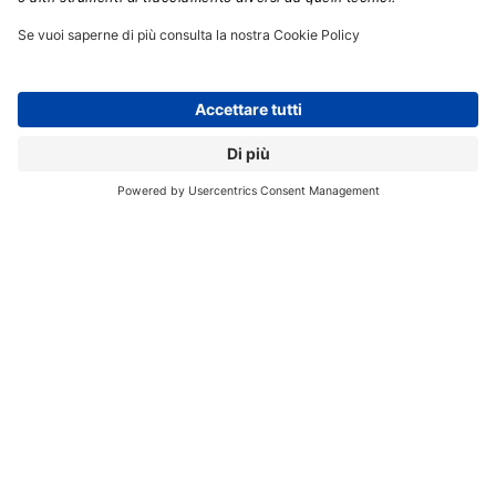
secondo questi dati l’Italia è il paese con la maggiore
copertura 5G in Europa, contro il 65,8% della media.
Questa fotografia considera, però, la copertura
ottenuta con il cosiddetto Dynamic Spectrum Sharing
(DSS), che
consente a un operatore telefonico di
sfruttare lo spettro di frequenze del 4G anche per il
5G.
Considerando solo la copertura 5G Non Stand
Alone (NSA),
l’Italia a fine 2021 risulta tra gli ultimi
paesi in Europa,
con un valore pari al 7,3%.
Le azioni intraprese nei primi mesi del 2022 dovrebbero
compensare almeno in parte questa situazione; gli
investimenti degli operatori TLC
hanno infatti
permesso di incrementare circa dell’80% la
copertura della popolazione in NSA rispetto al 2021.
Con le risorse del
PNRR
, verranno colmate alcune