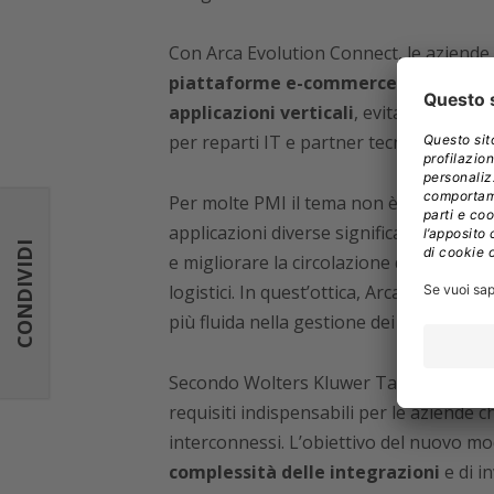
Con Arca Evolution Connect, le aziende
piattaforme e-commerce, marketplac
applicazioni verticali
, evitando lunghe
per reparti IT e partner tecnologici.
Per molte PMI il tema non è soltanto t
applicazioni diverse significa infatti vel
CONDIVIDI
e migliorare la circolazione delle inform
logistici. In quest’ottica, Arca Evolutio
più fluida nella gestione dei flussi di 
Secondo Wolters Kluwer Tax & Account
requisiti indispensabili per le aziende 
interconnessi. L’obiettivo del nuovo m
complessità delle integrazioni
e di i