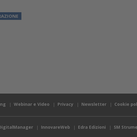
RAZIONE
ing
Webinar e Video
Privacy
Newsletter
Cookie pol
DigitalManager
InnovareWeb
Edra Edizioni
SM Strume