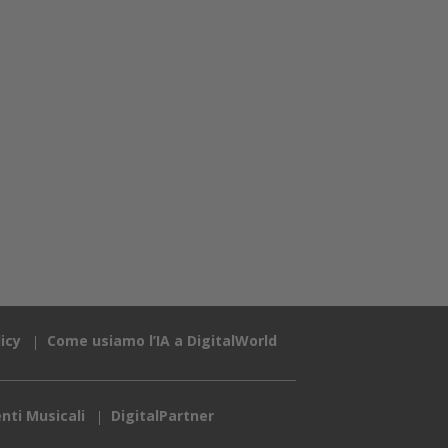
icy
Come usiamo l’IA a DigitalWorld
nti Musicali
DigitalPartner