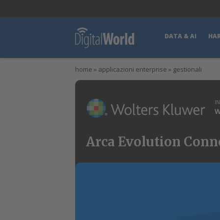
lWorld
Digital Manager
DigitalPartner
CWI Digital Health – Home
DATA & AI
HA
home
»
applicazioni enterprise
»
gestionali
I
W
Arca Evolution Conne