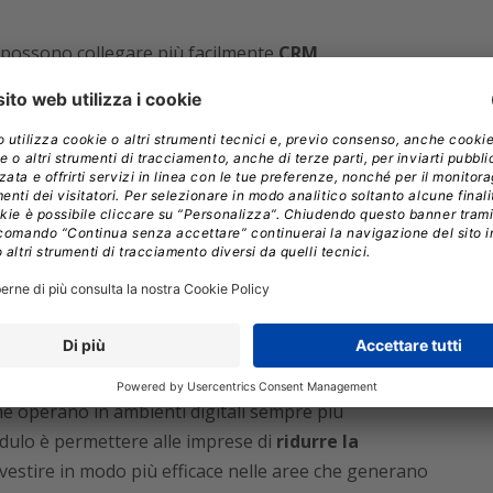
 possono collegare più facilmente
CRM,
e, strumenti di business intelligence e
 personalizzazioni e riducendo il carico operativo
ecnologico, ma soprattutto organizzativo. Integrare
ocizzare processi quotidiani, limitare attività manuali
azioni tra uffici amministrativi, commerciali e
n Connect è stato sviluppato per offrire un’esperienza
lavoro e una maggiore continuità operativa.
ing, integrazione e automazione sono ormai
che operano in ambienti digitali sempre più
odulo è permettere alle imprese di
ridurre la
nvestire in modo più efficace nelle aree che generano