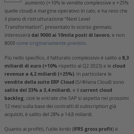
aumento (+10% le vendite complessive e +25%
quelle cloud) e margine operativo in calo, e ha reso che
il piano di ristrutturazione “Next Level
Transformation”, presentato lo scorso gennaio,
interesserà
dai 9000 ai 10mila posti di lavoro
, e non
8000
come originariamente previsto
.
Più nello specifico, il fatturato complessivo è salito a
8,3
miliardi di euro (+10%
rispetto al Q2 2023) e le
cloud
revenue a 4,2 miliardi (+25%)
. In particolare le
vendite della suite ERP Cloud
(S/4Hana Cloud) sono
salite del 33% a 3,4 miliardi
, e il
current cloud
backlog
, cioè le entrate che SAP si aspetta nei prossimi
12 mesi sulla base dei contratti di subscription già
acquisiti, è salito del 28% a 14,8 miliardi.
Quanto ai profitti, l’utile lordo (
IFRS gross profit
) è