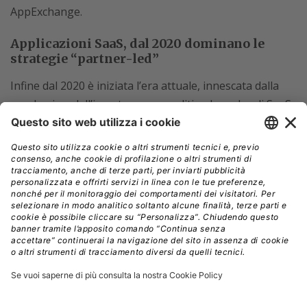
AppExchange.
Applicazioni SaaS, dal 2020 dominano le
strategie “partner-led”
Infine dal 2020 è iniziata l’era attuale, innescata dalla
pandemia e dall’incertezza geopolitica. I vendor di SaaS
applicativo stanno facendo grandi investimenti in
strategie “partner-led”
che puntano su diverse
tipologie di partner (il report cita come esempi
Salesforce, Cisco, ServiceNow e Workday): partner
tecnologici, ISV, marketplace, service partner,
distributori, reseller, partner strategici e marketing
partner.
Partner tecnologici
Sono fondamentali per i vendor SaaS, perché