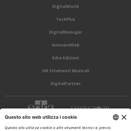
DigitalWorld
TechPlus
DigitalManager
InnovareWeb
Edra Edizioni
SM Strumenti Musicali
DigitalPartner
CWI è una testata giornalistica di
Edra Edizioni s.r.l.