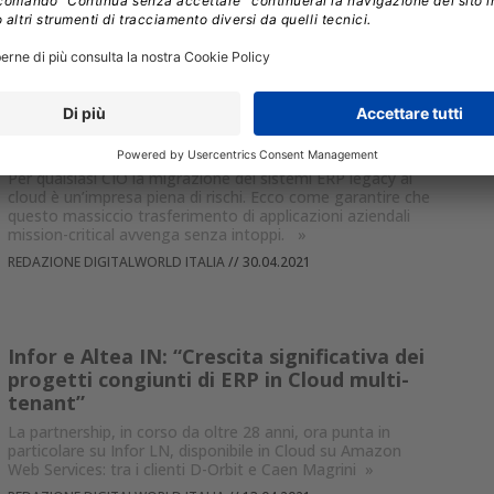
attraverso la modernizzazione delle applicazioni legacy.
»
FRANCESCO DESTRI
//
26.05.2021
13 segreti per una migrazione cloud ERP di
successo
Per qualsiasi CIO la migrazione dei sistemi ERP legacy al
cloud è un’impresa piena di rischi. Ecco come garantire che
questo massiccio trasferimento di applicazioni aziendali
mission-critical avvenga senza intoppi.
»
REDAZIONE DIGITALWORLD ITALIA
//
30.04.2021
Infor e Altea IN: “Crescita significativa dei
progetti congiunti di ERP in Cloud multi-
tenant”
La partnership, in corso da oltre 28 anni, ora punta in
particolare su Infor LN, disponibile in Cloud su Amazon
Web Services: tra i clienti D-Orbit e Caen Magrini
»