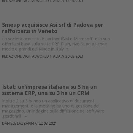
REDAZIONE DIGITALWORLD ITALIA
//
13.04.2021
Smeup acquisisce Asi srl di Padova per
rafforzarsi in Veneto
La società acquisita è partner IBM e Microsoft, e la sua
offerta si basa sulla suite ERP Plain, rivolta ad aziende
medie e grandi del Made in Italy
»
REDAZIONE DIGITALWORLD ITALIA
//
30.03.2021
Istat: un’impresa italiana su 5 ha un
sistema ERP, una su 3 ha un CRM
Inoltre 2 su 3 hanno un applicativo di document
management, e la metà ne ha uno di gestione del
magazzino. Un'indagine sulla diffusione dei software
gestionali
»
DANIELE LAZZARIN
//
22.03.2021