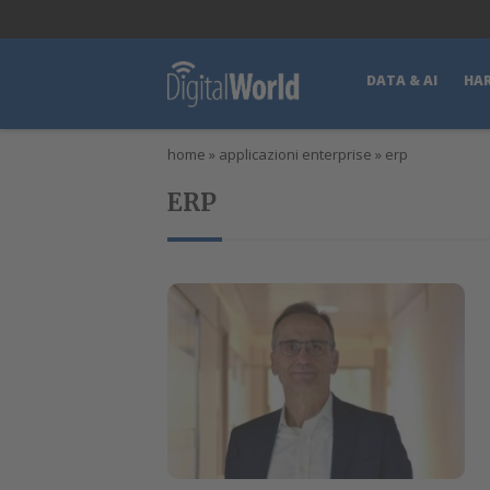
lWorld
Digital Manager
DigitalPartner
CWI Digital Health – Home
DATA & AI
HA
home
»
applicazioni enterprise
»
erp
ERP