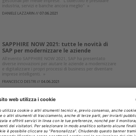
gestionali per medie imprese. "L'obiettivo è presidiare
industria, servizi e banche ancora meglio"
»
DANIELE LAZZARIN
//
07.06.2021
SAPPHIRE NOW 2021: tutte le novità di
SAP per modernizzare le aziende
All’evento SAPPHIRE NOW 2021, SAP ha presentato
diverse innovazioni per aiutare le aziende a modernizzare
e digitalizzare i propri processi di business per diventare
imprese intelligenti.
»
FRANCESCO DESTRI
//
04.06.2021
L’ERP come arma per affrontare al meglio
la migrazione al cloud
Una nuova ricerca di Boomi mostra come sempre più
organizzazioni adottino una nuova strategia ERP per
ottenere maggiore agilità e supportare la crescita