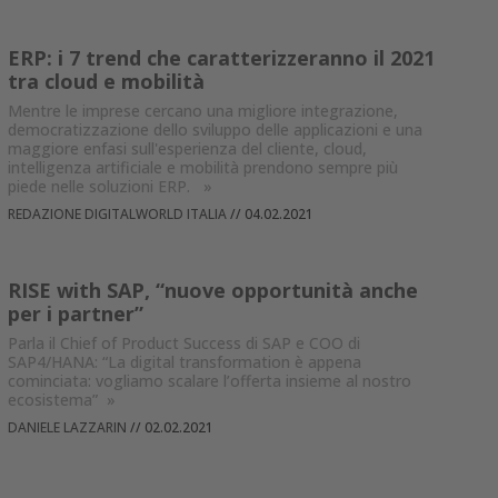
ERP: i 7 trend che caratterizzeranno il 2021
tra cloud e mobilità
Mentre le imprese cercano una migliore integrazione,
democratizzazione dello sviluppo delle applicazioni e una
maggiore enfasi sull'esperienza del cliente, cloud,
intelligenza artificiale e mobilità prendono sempre più
piede nelle soluzioni ERP.
»
REDAZIONE DIGITALWORLD ITALIA
//
04.02.2021
RISE with SAP, “nuove opportunità anche
per i partner”
Parla il Chief of Product Success di SAP e COO di
SAP4/HANA: “La digital transformation è appena
cominciata: vogliamo scalare l’offerta insieme al nostro
ecosistema”
»
DANIELE LAZZARIN
//
02.02.2021