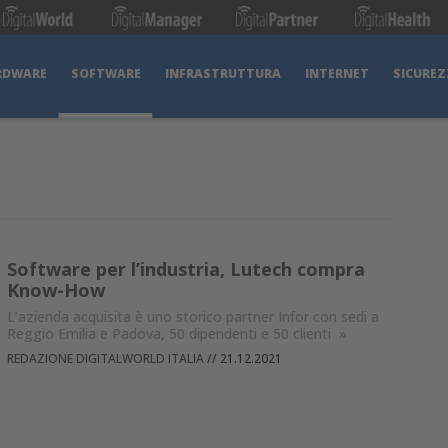
RDWARE
SOFTWARE
INFRASTRUTTURA
INTERNET
SICUREZ
Software per l’industria, Lutech compra
Know-How
L’azienda acquisita è uno storico partner Infor con sedi a
Reggio Emilia e Padova, 50 dipendenti e 50 clienti
»
REDAZIONE DIGITALWORLD ITALIA
//
21.12.2021