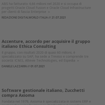
ABS ha fatturato 4,66 milioni nel 2020 e si occupa di
progetti Oracle Cloud Fusion e Oracle Cloud Infrastructure
per clienti di fascia Enterprise
»
REDAZIONE DIGITALWORLD ITALIA
//
21.07.2021
Accenture, accordo per acquisire il gruppo
italiano Ethica Consulting
Il gruppo, con risultati 2020 di quasi 60 milioni, è
specializzato su SAP, ha sede a Treviso e comprende tre
società: ICM.S, Altevie Technologies, ed Espedia
»
DANIELE LAZZARIN
//
01.07.2021
Software gestionale italiano, Zucchetti
compra Axioma
Fondata nel 1979, Axioma è specializzata in sistemi ERP e