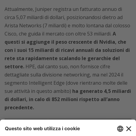
Attualmente, Juniper registra un fatturato annuo di
circa 5,07 miliardi di dollari, posizionandosi dietro ad
Arista Networks (7 miliardi) e molto lontana dal colosso
Cisco, che guida il mercato con oltre 53 miliardi.
A
questi si aggiunge il peso crescente di Nvidia, che
con i suoi 15 miliardi di ricavi annuali da soluzioni di
rete sta rapidamente scalando le gerarchie del
settore.
HPE, dal canto suo, non fornisce cifre
dettagliate sulla divisione networking, ma nel 2024 il
segmento Intelligent Edge (dove rientrano molte delle
sue attività in questo ambito)
ha generato 4,5 miliardi
di dollari, in calo di 852 milioni rispetto all’anno
precedente.