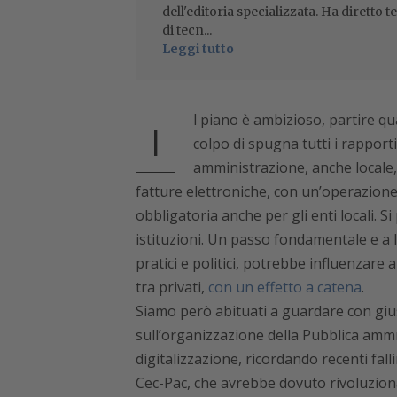
dell'editoria specializzata. Ha diretto t
di tecn...
Leggi tutto
l piano è ambizioso, partire q
I
colpo di spugna tutti i rapport
amministrazione, anche locale
fatture elettroniche, con un’operazione
obbligatoria anche per gli enti locali. Si
istituzioni. Un passo fondamentale e a 
pratici e politici, potrebbe influenzare 
tra privati,
con un effetto a catena
.
Siamo però abituati a guardare con gius
sull’organizzazione della Pubblica ammn
digitalizzazione, ricordando recenti fa
Cec-Pac, che avrebbe dovuto rivoluzionar