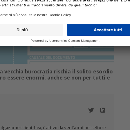
a vecchia burocrazia rischia il solito esordio
o essere enormi, anche se non per tutti e
lgazione scientifica, è attivo da vent'anni nel settore