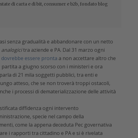
estate di carta e di bit, consumer e b2b, fondato blog
uasi senza gradualità e abbandonare con un netto
i
analogici
tra aziende e PA. Dal 31 marzo ogni
,
dovrebbe essere pronta
a non accettare altro che
 partita a giugno scorso con i ministeri e ora
 parla di 21 mila soggetti pubblici, tra enti e
lungo atteso, che se non troverà troppi ostacoli,
anche i processi di dematerializzazione delle attività
tificata diffidenza ogni intervento
inistrazione, specie nel campo della
llimenti, come la appena deceduta Pec governativa
e i rapporti tra cittadino e PA e si è rivelata