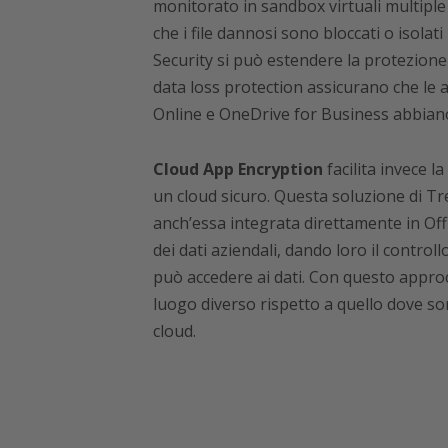
monitorato in sandbox virtuali multiple e 
che i file dannosi sono bloccati o isolat
Security si può estendere la protezion
data loss protection assicurano che le 
Online e OneDrive for Business abbiano d
Cloud App Encryption
facilita invece l
un cloud sicuro. Questa soluzione di Tre
anch’essa integrata direttamente in Offi
dei dati aziendali, dando loro il controllo
può accedere ai dati. Con questo approcc
luogo diverso rispetto a quello dove sono
cloud.