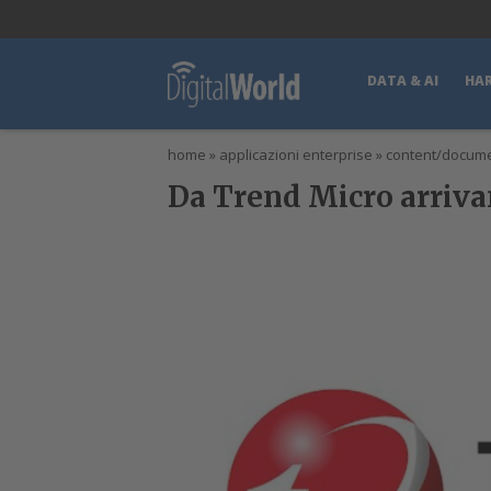
lWorld
Digital Manager
DigitalPartner
CWI Digital Health – Home
DATA & AI
HA
home
»
applicazioni enterprise
»
content/docum
Da Trend Micro arrivan