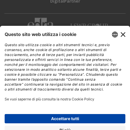
DigitalPartner
CWI è una testata giornalistica di
Edra Edizioni s.r.l.
Direzione, amministrazione, redazione, pubblicità
Viale Enrico Forlanini 21 - 20134 Milano
Tel. +39 02 881841
C.F./P IVA 13002100157
www.edraedizioni.it
|
Privacy
Follow Us