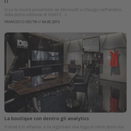
IT
Ecco le novità presentate da Microsoft a Chicago nell’ambito
della prima edizione di IGNITE.
»
FRANCESCO DESTRI
//
04.05.2015
La boutique con dentro gli analytics
Il retail è in affanno, e fa registrare una fuga di clienti lenta ma