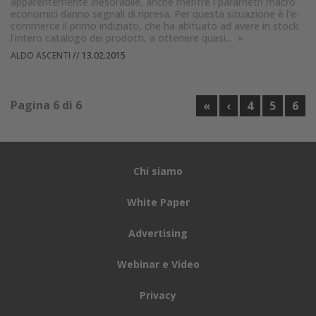
apparentemente inesorabile, anche mentre i parametri macro
economici danno segnali di ripresa. Per questa situazione è l’e-
commerce il primo indiziato, che ha abituato ad avere in stock
l’intero catalogo dei prodotti, a ottenere quasi...
»
ALDO ASCENTI
//
13.02.2015
Pagina 6 di 6
«
‹
4
5
6
Chi siamo
White Paper
Advertising
Webinar e Video
Privacy