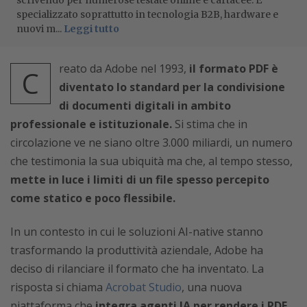
scrivendo per numerose testate online e cartacee. È
specializzato soprattutto in tecnologia B2B, hardware e
nuovi m...
Leggi tutto
reato da Adobe nel 1993,
il formato PDF è
C
diventato lo standard per la condivisione
di documenti digitali in ambito
professionale e istituzionale.
Si stima che in
circolazione ve ne siano oltre 3.000 miliardi, un numero
che testimonia la sua ubiquità ma che, al tempo stesso,
mette in luce i limiti di un file spesso percepito
come statico e poco flessibile.
In un contesto in cui le soluzioni AI-native stanno
trasformando la produttività aziendale, Adobe ha
deciso di rilanciare il formato che ha inventato. La
risposta si chiama
Acrobat Studio
, una nuova
piattaforma che
integra agenti IA per rendere i PDF