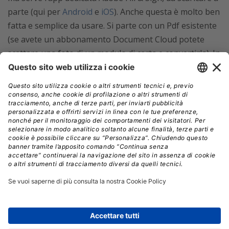
parte (qui per
Android
e
iOS
). Anche questa è molto ben
fatta e semplice da usare. Si parte con un Pdf esistente
(se avete un abbonamento Document Cloud potete
scattare una foto di un modulo di carta e convertirla). In
seguito, si può scrivere nei campi, o completarli
automaticamente con testi preregistrati, come il vostro
indirizzo, e poi firmare il tutto con le dita o uno stilo (è
possibile anche registrare la propria firma per
riutilizzarla).
È possibile aprire e registrare file Pdf usando un’ampia
gamma di servizi cloud: iCloud, Google Drive, Dropbox,
Box e OneDrive, senza dover sottoscrivere alcun
servizio a pagamento. Se scegliete però di abbonarvi ad
Adobe Acrobat Pro DC (avendo quindi accesso alla
Document Cloud), potrete sincronizzare