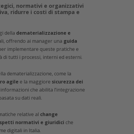
gici, normativi e organizzativi
a, ridurre i costi di stampa e
gi della
dematerializzazione e
ali, offrendo ai manager una
guida
per implementare queste pratiche e
à di tutti i processi, interni ed esterni.
lla dematerializzazione, come la
ro agile
e la maggiore
sicurezza dei
 informazioni che abilita l’integrazione
basata su dati reali.
atiche relative al
change
spetti normativi e giuridici
che
 digitali in Italia.