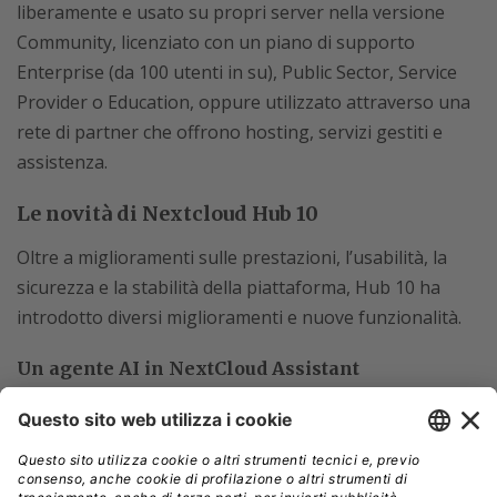
liberamente e usato su propri server nella versione
Community, licenziato con un piano di supporto
Enterprise (da 100 utenti in su), Public Sector, Service
Provider o Education, oppure utilizzato attraverso una
rete di partner che offrono hosting, servizi gestiti e
assistenza.
Le novità di Nextcloud Hub 10
Oltre a miglioramenti sulle prestazioni, l’usabilità, la
sicurezza e la stabilità della piattaforma, Hub 10 ha
introdotto diversi miglioramenti e nuove funzionalità.
Un agente AI in NextCloud Assistant
L’assistente virtuale ha ora una funzione di Agente in
grado di eseguire azioni su email, appuntamenti e di
comunicare con software e servizi esterni, per esempio