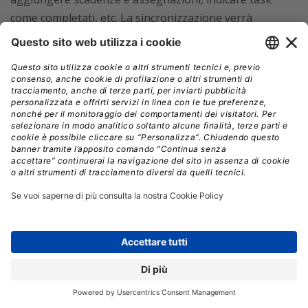
come completati, etc. La sincronizzazione verrà
effettuata appena si avrà di nuovo accesso alla rete.
Ecco i link per effettuare il
download
della app su
smartphone
e
tablet
:
Asana per Android
Asana per iOS
I prezzi di Asana per team e aziende