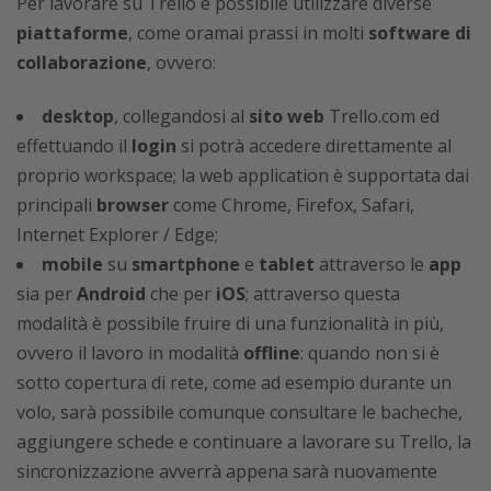
Per lavorare su Trello è possibile utilizzare diverse
piattaforme
, come oramai prassi in molti
software di
collaborazione
, ovvero:
desktop
, collegandosi al
sito web
Trello.com ed
effettuando il
login
si potrà accedere direttamente al
proprio workspace; la web application è supportata dai
principali
browser
come Chrome, Firefox, Safari,
Internet Explorer / Edge;
mobile
su
smartphone
e
tablet
attraverso le
app
sia per
Android
che per
iOS
; attraverso questa
modalità è possibile fruire di una funzionalità in più,
ovvero il lavoro in modalità
offline
: quando non si è
sotto copertura di rete, come ad esempio durante un
volo, sarà possibile comunque consultare le bacheche,
aggiungere schede e continuare a lavorare su Trello, la
sincronizzazione avverrà appena sarà nuovamente