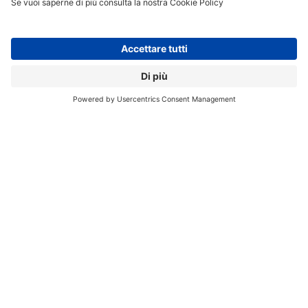
Un cavallo di troia per l’IT aziendale
A questo punto, se lavorate nelle funzioni IT, security o
governance dei dati aziendali,
potreste essere un
pochino preoccupati
e ne avete tutte le ragioni. Una
grande azienda potrebbe ritrovarsi con decine di
gruppi di lavoro che condividono documenti e
informazioni fuori da qualsiasi controllo e governance.
È il fenomeno chiamato
Shadow IT
, l’informatica-
ombra, fatta di servizi e archivi di cui l’azienda non è
consapevole.
Il fatto che si tratti di applicazioni business legate alla
propria email di lavoro potrebbe indurre molti
dipendenti a pensare che non ci sia nulla di male nel
condividere informazioni e documenti che
mai
penserebbero di mettere sul proprio Google Drive
personale
.