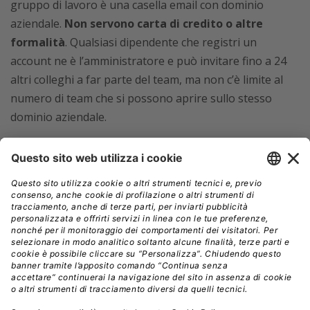
gruppo di lavoro è una casella email con dominio
aziendale.
Non servono carta di credito o altre
formalità
. Qualsiasi dipendente che registri un
account ne è l’amministratore e può invitare fino a 24
altri colleghi a far parte del team, ma non c’è limite al
numero di team che si possono aprire sullo stesso
dominio aziendale.
Nella versione Starter, le funzioni di amministrazione
sono molto rudimentali: praticamente si limitano agli
inviti e alla gestione degli utenti. Le funzionalità per
stabilire i criteri di condivisione, sicurezza del login o
archiviazione e ricerca dei dati ai fini di compliance
normativa (eDiscovery su Google Vault) sono
disponibili
solo nei piani Enteprise Essentials
(oltre
che ovviamente nei più completi Workspace Business).