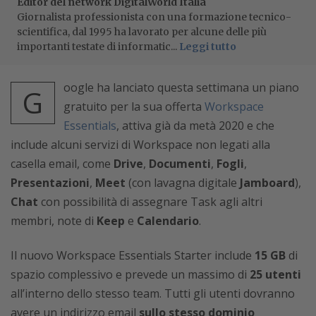
Editor del network DigitalWorld Italia
Giornalista professionista con una formazione tecnico-
scientifica, dal 1995 ha lavorato per alcune delle più
importanti testate di informatic...
Leggi tutto
oogle ha lanciato questa settimana un piano
G
gratuito per la sua offerta
Workspace
Essentials
, attiva già da metà 2020 e che
include alcuni servizi di Workspace non legati alla
casella email, come
Drive
,
Documenti
,
Fogli
,
Presentazioni
,
Meet
(con lavagna digitale
Jamboard
),
Chat
con possibilità di assegnare Task agli altri
membri, note di
Keep
e
Calendario
.
Il nuovo Workspace Essentials Starter include
15 GB
di
spazio complessivo e prevede un massimo di
25 utenti
all’interno dello stesso team. Tutti gli utenti dovranno
avere un indirizzo email
sullo stesso dominio