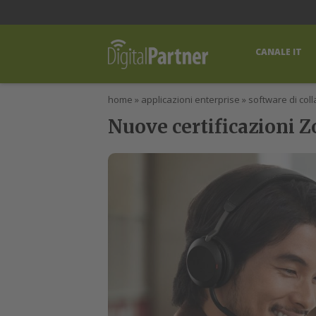
lWorld
Digital Manager
DigitalPartner
CWI Digital Health – Home
CANALE IT
home
»
applicazioni enterprise
»
software di col
Nuove certificazioni Z