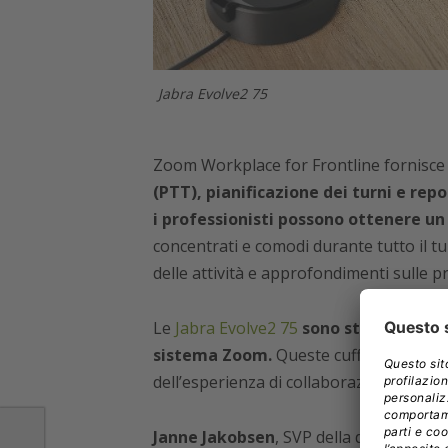
Jabra Evolve2 75
Zoom Workplace for Frontline fornisc
(PTT), pianificazione dei turni e repo
i professionisti possono ottenere un
concentrati e comodi durante tutto il 
delle attività e approfondimenti sulle p
Le
Jabra Evolve2 75
sono state inoltre
sistema Zoom.
Queste cuffie professio
dell’esperienza di collaborazione Zoom s
Janne Jakobsen
, SVP della divisione E