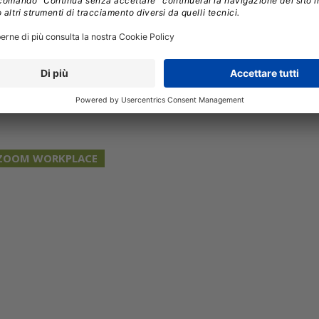
 miliare nella nostra collaborazione con Zoom. Gli
e cuffie
offrono non solo un suono e un comfort
ibilità con Zoom
”.
ZOOM WORKPLACE