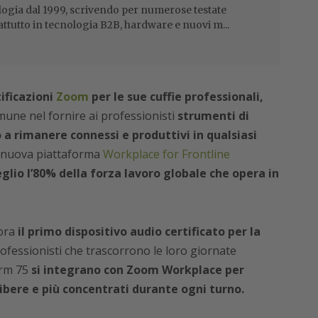
ogia dal 1999, scrivendo per numerose testate
attutto in tecnologia B2B, hardware e nuovi m...
ificazioni
Zoom
per le sue cuffie professionali,
ne nel fornire ai professionisti
strumenti di
 a rimanere connessi e produttivi in qualsiasi
 nuova piattaforma
Workplace for Frontline
glio l’80% della forza lavoro globale che opera in
ora
il primo dispositivo audio certificato per la
ofessionisti che trascorrono le loro giornate
orm 75
si integrano con Zoom Workplace per
bere e più concentrati durante ogni turno.