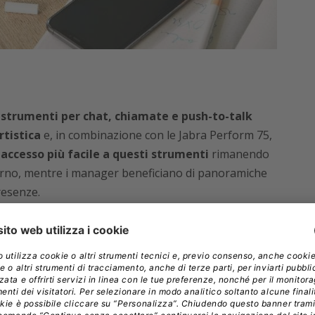
e
strumenti per chat, chiamate e push-to-talk
rtistica
e, in combinazione con le Jabra Perform 75,
 accesso più facile a questi strumenti
rimanendo
turno, mentre i manager beneficiano di panoramiche
resenze.
 certificate come cuffie Bluetooth integrate nel
nali consentono ai professionisti di godere appieno
enza bisogno di altri dispositivi.
nterprise Headsets di Jabra, ha commentato:
“Queste