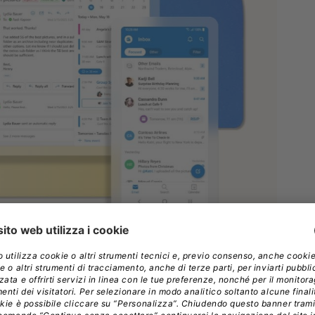
 inoltre che il passaggio automatico al nuovo
significativo di richieste di supporto tecnico,
si dal cambiamento. Hill consiglia a Microsoft di