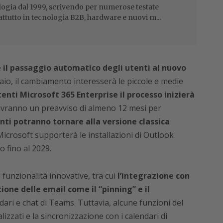
ogia dal 1999, scrivendo per numerose testate
attutto in tecnologia B2B, hardware e nuovi m...
e
il passaggio automatico degli utenti al nuovo
naio, il cambiamento interesserà le piccole e medie
enti Microsoft 365 Enterprise il processo inizierà
avranno un preavviso di almeno 12 mesi per
enti potranno tornare alla versione classica
Microsoft supporterà le installazioni di Outlook
 fino al 2029.
funzionalità innovative, tra cui
l’integrazione con
one delle email come il “pinning” e il
ari e chat di Teams. Tuttavia, alcune funzioni del
izzati e la sincronizzazione con i calendari di