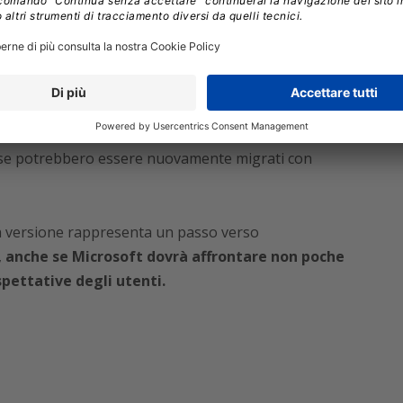
re l’impatto sulle risorse dei fornitori di
ount personali e per gli utenti con piani Business
alla “current channel” previsto per gennaio 2025.
per prepararsi al passaggio e avranno la possibilità
he se potrebbero essere nuovamente migrati con
a versione rappresenta un passo verso
,
anche se Microsoft dovrà affrontare non poche
spettative degli utenti.