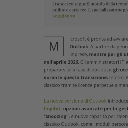
Francesco segue il mondo della tecnol
online e cartacee. È specializzato sopr
Leggi tutto
icrosoft è pronta ad avviar
M
Outlook
. A partire da gen
imprese,
mentre per gli ut
nell’aprile 2026.
Gli amministratori IT 
prepararsi alla fase di opt-out e
gli ut
durante questa transizione.
Inoltre, 
classico tramite licenze perpetue almeno
La nuova versione di Outlook
introduce 
Copilot,
opzioni avanzate per la gesti
“snoozing”,
e nuove capacità per calend
classico Outlook, come i moduli personal