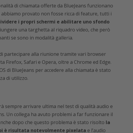
zionalità di chiamata offerte da BlueJeans funzionano
abbiamo provato non fosse ricca di feature, tutti i
ividere i propri schermi e abilitare uno sfondo
ungere una targhetta al riquadro video, che però
panti se sono in modalità galleria.
 di partecipare alla riunione tramite vari browser
 Firefox, Safari e Opera, oltre a Chrome ed Edge.
 iOS di BlueJeans per accedere alla chiamata è stato
a di utilizzo.
 sempre arrivare ultima nel test di qualità audio e
ns. Un collega ha avuto problemi a far funzionare il
anche dopo che questo problema è stato risolto
la
oi è risultata notevolmente pixelata
e l’audio