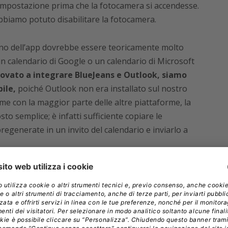
 impostazione prima che la fotocamera si accendesse.
abbiamo potuto disabilitare la fotocamera.
erno dell’app dovrebbe essere teoricamente molto
un calendario di Google o un calendario di Microsoft
vato a integrare BlueJeans e Outlook, siamo
ile,
poiché Outlook non era installato sul nostro
ome con la maggior parte delle altre piattaforme, la
sto semplice; è infatti sufficiente copiare le
egenerate in un invito del calendario e inviarlo a
 stranezza che abbiamo riscontrato è stata il fatto che
rizzazioni di moderatore attivate per
attivare o disattivare durante l’impostazione della
to la chiamata non era una cosa molto chiara. Per
amata di prova ha abusato di questo nuovo potere,