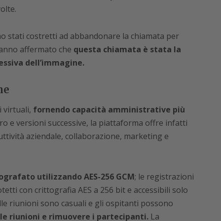
olte.
 stati costretti ad abbandonare la chiamata per
hanno affermato che
questa chiamata è stata la
essiva dell’immagine.
ne
 virtuali,
fornendo capacità amministrative più
o e versioni successive, la piattaforma offre infatti
uttività aziendale, collaborazione, marketing e
ttografato utilizzando AES-256 GCM
; le registrazioni
tetti con crittografia AES a 256 bit e accessibili solo
elle riunioni sono casuali e gli ospitanti possono
 le riunioni e rimuovere i partecipanti.
La