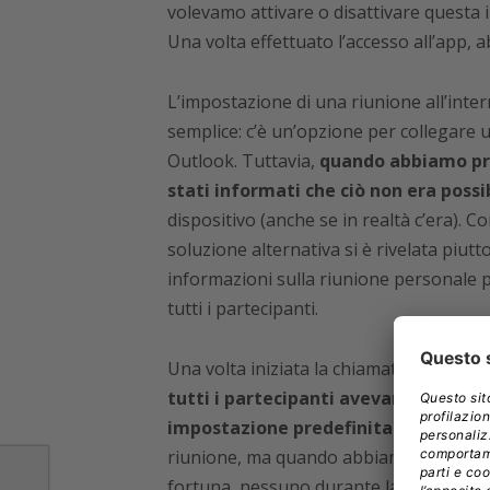
volevamo attivare o disattivare questa
Una volta effettuato l’accesso all’app, 
L’impostazione di una riunione all’int
semplice: c’è un’opzione per collegare 
Outlook. Tuttavia,
quando abbiamo pro
stati informati che ciò non era possib
dispositivo (anche se in realtà c’era). C
soluzione alternativa si è rivelata piutto
informazioni sulla riunione personale pr
tutti i partecipanti.
Una volta iniziata la chiamata, un’altra
tutti i partecipanti avevano le auto
impostazione predefinita.
L’host può 
riunione, ma quando abbiamo organizza
fortuna, nessuno durante la nostra chi