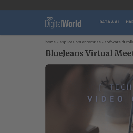
lWorld
Digital Manager
DigitalPartner
CWI Digital Health – Home
DATA & AI
HA
home
»
applicazioni enterprise
»
software di col
BlueJeans Virtual Mee