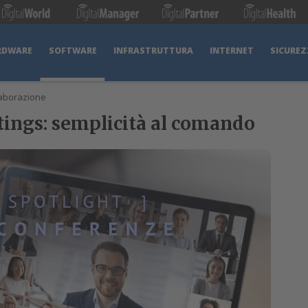
RDWARE
SOFTWARE
INFRASTRUTTURA
INTERNET
SICUREZ
laborazione
tings: semplicità al comando