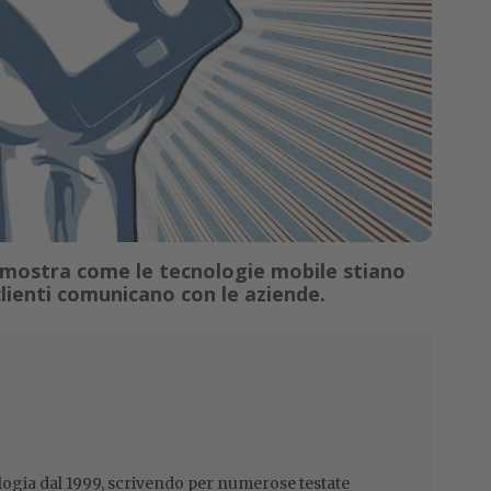
mostra come le tecnologie mobile stiano
clienti comunicano con le aziende.
ogia dal 1999, scrivendo per numerose testate