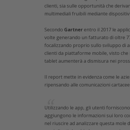
clienti, sia sulle opportunità che deriv
multimediali fruibili mediante dispositivi
Secondo
Gartner
entro il 2017 le applic
volte generando un fatturato di oltre 77
focalizzando proprio sullo sviluppo di app
clienti da piattaforme mobile, visto ch
tablet aumenterà a dismisura nei pross
Il report mette in evidenza come le azi
ripensando alle comunicazioni cartacee
Utilizzando le app, gli utenti forniscono
aggiungono le informazioni sui loro com
nel riuscire ad analizzare questa mole d