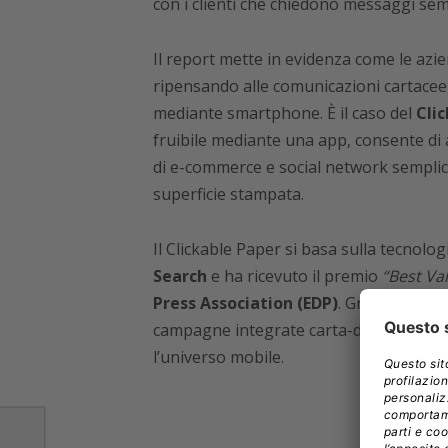
con i clienti che chiedono messaggi sem
Il report mette in evidenza come le azi
ripensando alle comunicazioni cartacee,
mediante smartphone. È il caso del
Cli
fruibile mediante una app, consente di a
di e-commerce e social network sempli
superficie stampata.
Il Clickable Paper si basa sulla tecnolo
Search
e ha ricevuto il premio
“Best Va
Press Association (EDP)
. Grazie al Cli
campagne integrate carta-digitale e st
l’universo mobile.