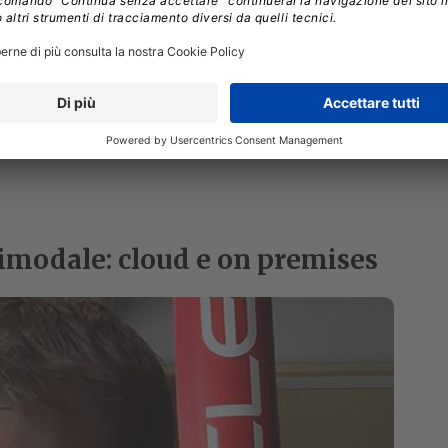
bimodale: cloud e on premises