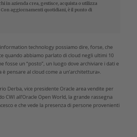
i in azienda crea, gestisce, acquista o utilizza
i. Con aggiornamenti quotidiani, è il punto di
ll’information technology possiamo dire, forse, che
e quando abbiamo parlato di cloud negli ultimi 10
 fosse un “posto”, un luogo dove archiviare i dati e
lta è pensare al cloud come a un’architettura».
ario Derba, vice presidente Oracle area vendite per
ndo CWI all’Oracle Open World, la grande rassegna
ncesco e che vede la presenza di persone provenienti