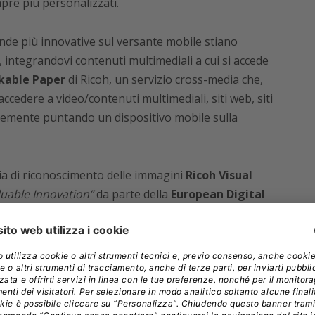
pre più personalizzati.
ende più innovative sul versante mobile stiano
 integrandovi contenuti multimediali a cui si accede
ckable Paper
di Ricoh, un servizio cross-media che,
ccedere a video/contenuti multimediali, siti web, siti
cemente puntando un dispositivo mobile sulla
gia di riconoscimento delle immagini
Ricoh Visual
luable Innovation”
da parte della
European Digital
ckable Paper le aziende possono così sviluppare
are al passo con un mercato che punta sempre verso