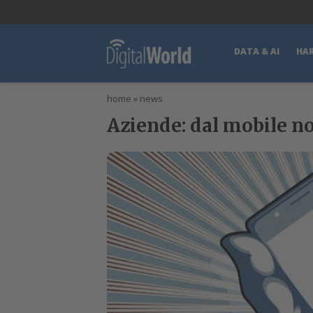
lWorld
Digital Manager
DigitalPartner
CWI Digital Health – Home
DATA & AI
HA
home
»
news
Aziende: dal mobile no