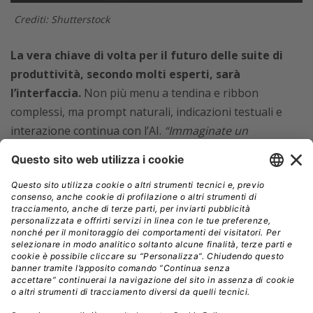
Crediti: Shutterstock
La vera chiave di volta per il futuro delle suite di
produttività, secondo molti esperti, sarà
l’interfaccia.
Non più menu a tendina e ribbon
complessi, ma prompt naturali, indicazioni testuali e
interazione continua con l’AI.
“Immaginate un
documento generato in prima istanza dall’intelligenza
artificiale, poi modificato e rifinito dall’utente:
questo
modello diventerà sempre più comune”
afferma
J.P.
Gownder
, analista di Forrester.
“Entro il 2029, prevedo
che PowerPoint eliminerà l’80% degli strumenti sulla
barra multifunzione. Non serviranno più:
basterà
chiedere all’IA di creare una presentazione a partire
da note o registrazioni vocali.”