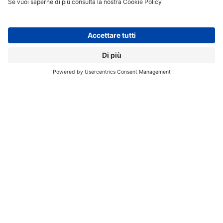
Microsoft, dal canto suo, si sta già muovendo in questa
direzione,
trasformando Copilot nel fulcro
dell’interazione con documenti, fogli di calcolo e
presentazioni.
Una strategia che mette in evidenza un
potenziale conflitto di interessi, dato che Copilot utilizza
proprio i modelli linguistici sviluppati da OpenAI.
“
Per
OpenAI, l’ingresso in questo mercato è molto più
rischioso rispetto ad aziende come Zoom o
beautiful.ai,
proprio per via della sua stretta relazione
con Microsoft”,
osserva Gownder.
Una via alternativa potrebbe essere quella di
appoggiarsi a strumenti open source come LibreOffice
o OpenOffice, ipotizza ancora Gold. “
Potrebbero fornire
l’impalcatura tecnica già pronta, lasciando a OpenAI il
compito di integrare le proprie funzionalità AI. Questo
approccio ridurrebbe i tempi di sviluppo e i costi”.