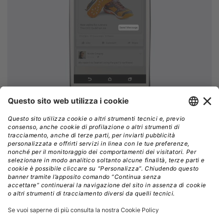
Le persone che desiderano entrare in contatto con le
aziende attraverso messaggi su Facebook possono ora
identificare quali siano le pagine più reattive nel
rispondere ai messaggi privati. Le Pagine che
rispondono al 90% dei messaggi ed impiegano in media
meno di cinque minuti per rispondere verranno
contrassegnate da un badge di
Alta reattività ai
messaggi
, in modo da essere subito riconoscibili agli