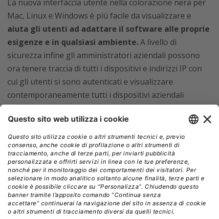
La nuova interfaccia utente nella colorazione nera per
Mac, Linux e Windows è più facile da visualizzare e
aiuta gli utenti ad adattare il software alle proprie
esigenze e in qualsiasi ambiente.
A livello di
sicurezza infine gli amministratori aziendali possono
ora tenere traccia di tutti i dispositivi e indirizzi IP con
cui gli utenti si sono autenticati e visualizzare
contemporaneamente tutti i dispositivi aziendali
connessi,
al fine di ispezionare e rimuovere
facilmente le autorizzazioni per confermare la
massima sicurezza.
Come sempre, per uso personale e non in ambito
commerciale, TeamViewer 14 è gratuito.
Per uso
commerciale e per le aziende
TeamViewer offre diverse
licenze su misura per soddisfare le specifiche esigenze
di piccole e grandi aziende.