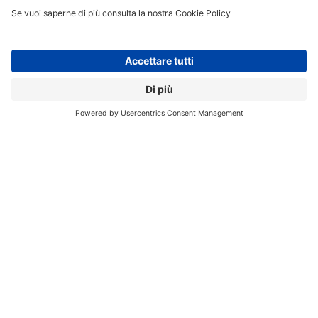
REALTÀ AUMENTATA
SICUREZZA
TEAMVIEWER
TEAMVIEWER 14
// Data pubblicazione: 14.11.2018
CONDIVIDI:
Registrati per ricevere la