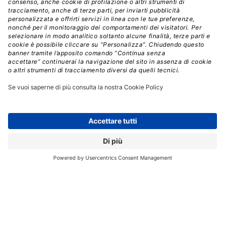
e seguire i Webinar
Nome
*
Cognome
*
Email
*
Seleziona le newsletter di tuo interesse
*
DigitalWorld