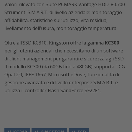
Valori rilevato con Suite PCMARK Vantage HDD: 80.700
Strumenti S.M.A.R.T. di livello aziendale: monitoraggio
affidabilità, statistiche sull’utilizzo, vita residua,
livellamento dell’usura, monitoraggio temperatura
Oltre all’SSD KC310, Kingston offre la gamma
KC300
per gli utenti aziendali che necessitano di un software
di client management per garantire sicurezza agli SSD.
Il modello KC300 (da 60GB fino a 480GB) supporta TCG
Opal 2.0, IEEE 1667, Microsoft eDrive, funzionalità di
gestione avanzata e di livello enterprise S.M.A.R.T. e
utilizza il controller Flash SandForce SF2281.
KC310
KINGSTON
SSD