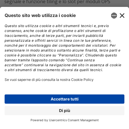
segnale e funzione tiling e lo slot per moduli OPS
assicurano un’ampia gamma di possibilità di
installazione per adattarsi a qualsiasi tipo di ambiente.
Il PH1202HL è già disponibile in commercio, mentre il
PH1201QL 4K sarà in vendita a partire da fine maggio.
DLP
LASER
NEC
VIDEOPROIETTORI
// Data pubblicazione: 22.04.2015
CONDIVIDI: